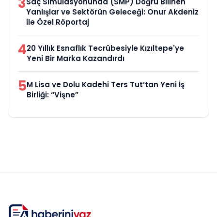
3
Saç Simülasyonunda (SMP) Doğru Bilinen
Yanlışlar ve Sektörün Geleceği: Onur Akdeniz
ile Özel Röportaj
4
20 Yıllık Esnaflık Tecrübesiyle Kızıltepe'ye
Yeni Bir Marka Kazandırdı
5
M Lisa ve Dolu Kadehi Ters Tut’tan Yeni İş
Birliği: “Vişne”