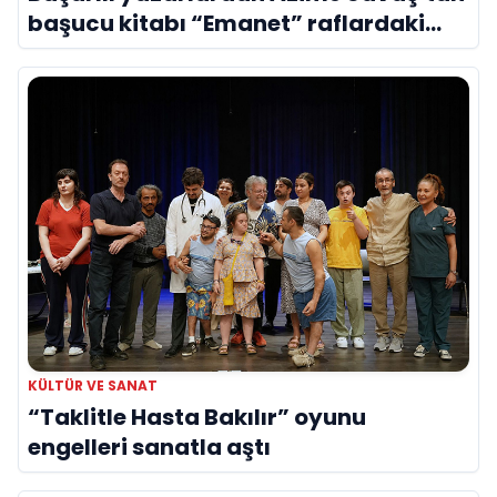
başucu kitabı “Emanet” raflardaki
yerini aldı
KÜLTÜR VE SANAT
“Taklitle Hasta Bakılır” oyunu
engelleri sanatla aştı