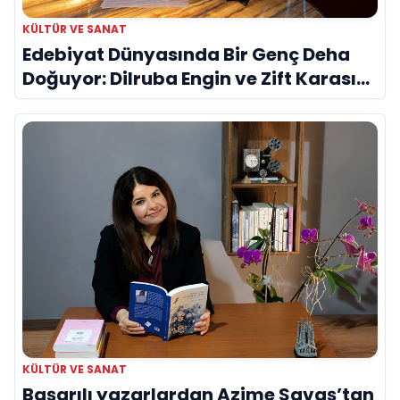
KÜLTÜR VE SANAT
Edebiyat Dünyasında Bir Genç Deha
Doğuyor: Dilruba Engin ve Zift Karası
Evreni ‘AVENOİR’
KÜLTÜR VE SANAT
Başarılı yazarlardan Azime Savaş’tan