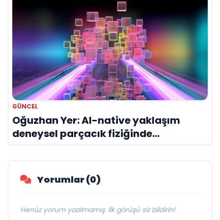
GÜNCEL
Oğuzhan Yer: AI-native yaklaşım
deneysel parçacık fiziğinde
paradigma değişimi yaratabilir
Yorumlar (0)
Henüz yorum yazılmamış. İlk görüşü siz bildirin!