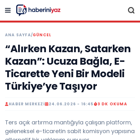
ANA SAYFA
/
GÜNCEL
“Alırken Kazan, Satarken
Kazan”: Ucuza Bağla, E-
Ticarette Yeni Bir Modeli
Türkiye’ye Taşıyor
HABER MERKEZI
24.06.2026 - 16:45
3 DK OKUMA
Ters açık artırma mantığıyla çalışan platform,
geleneksel e-ticaretin sabit komisyon yapısına
alternatif bir yaklaşım sunuyor..