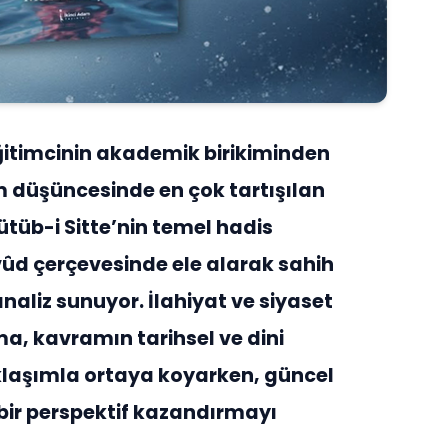
itimcinin akademik birikiminden
 düşüncesinde en çok tartışılan
ütüb-i Sitte’nin temel hadis
ûd çerçevesinde ele alarak sahih
analiz sunuyor. İlahiyat ve siyaset
şma, kavramın tarihsel ve dini
klaşımla ortaya koyarken, güncel
bir perspektif kazandırmayı