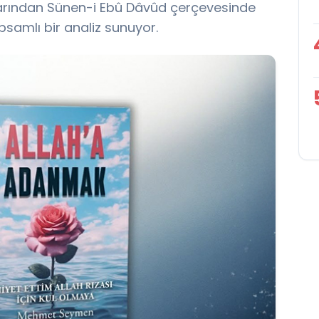
klarından Sünen-i Ebû Dâvûd çerçevesinde
apsamlı bir analiz sunuyor.