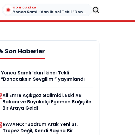
SON DAKIKA
Yonca Samlı ‘dan İkinci Tekli “Donacaksın Sevgilim “ yayımlandı
🔥 Son Haberler
1
Yonca Samlı ‘dan İkinci Tekli
“Donacaksın Sevgilim “ yayımlandı
2
Ali Emre Açıkgöz Galimidi, Eski AB
Bakanı ve Büyükelçi Egemen Bağış ile
Bir Araya Geldi
3
RAVANO: “Bodrum Artık Yeni St.
Tropez Değil, Kendi Başına Bir