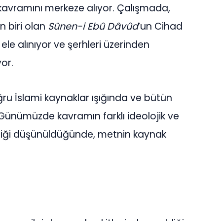
avramını merkeze alıyor. Çalışmada,
n biri olan
Sünen-i Ebû Dâvûd
’un Cihad
le alınıyor ve şerhleri üzerinden
or.
u İslami kaynaklar ışığında ve bütün
 Günümüzde kavramın farklı ideolojik ve
ldiği düşünüldüğünde, metnin kaynak