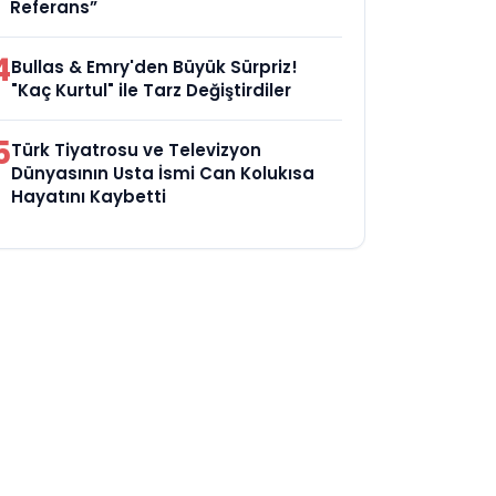
Referans”
4
Bullas & Emry'den Büyük Sürpriz!
"Kaç Kurtul" ile Tarz Değiştirdiler
5
Türk Tiyatrosu ve Televizyon
Dünyasının Usta İsmi Can Kolukısa
Hayatını Kaybetti