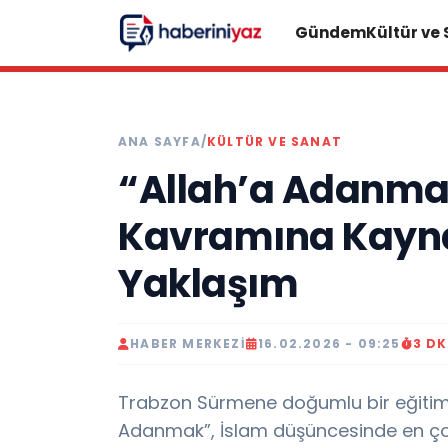
Gündem
Kültür ve
ANA SAYFA
/
KÜLTÜR VE SANAT
“Allah’a Adanma
Kavramına Kayna
Yaklaşım
HABER MERKEZI
16.02.2026 - 09:25
3 D
Trabzon Sürmene doğumlu bir eğitimc
Adanmak”, İslam düşüncesinde en çok 