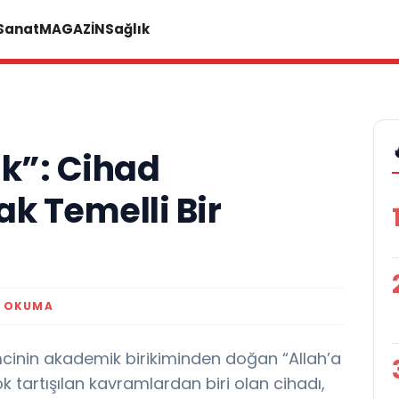
 Sanat
MAGAZİN
Sağlık
k”: Cihad
k Temelli Bir
K OKUMA
inin akademik birikiminden doğan “Allah’a
tartışılan kavramlardan biri olan cihadı,