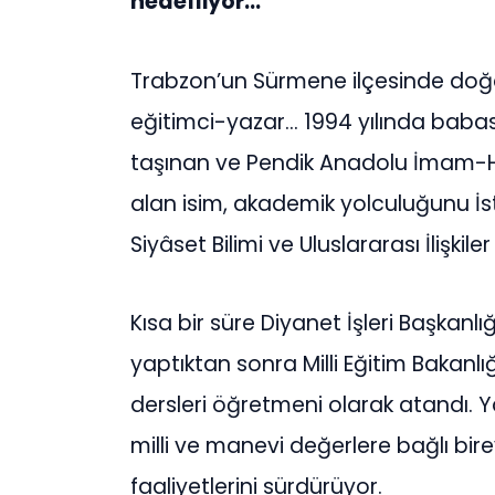
hedefliyor…
Trabzon’un Sürmene ilçesinde doğa
eğitimci-yazar… 1994 yılında babas
taşınan ve Pendik Anadolu İmam-Hat
alan isim, akademik yolculuğunu İsta
Siyâset Bilimi ve Uluslararası İlişk
Kısa bir süre Diyanet İşleri Başkan
yaptıktan sonra Milli Eğitim Bakanl
dersleri öğretmeni olarak atandı. Ya
milli ve manevi değerlere bağlı bire
faaliyetlerini sürdürüyor.