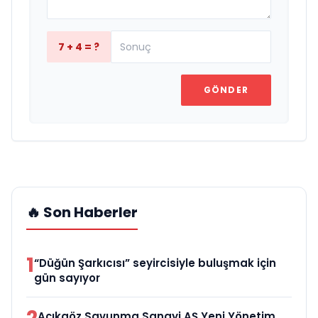
7 + 4 = ?
GÖNDER
🔥 Son Haberler
1
“Düğün Şarkıcısı” seyircisiyle buluşmak için
gün sayıyor
Açıkgöz Savunma Sanayi AŞ Yeni Yönetim