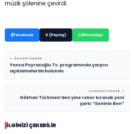
müzik şölenine çevirdi.
Facebook
X (Paylaş)
WhatsApp
ÖNCEKI HABER
Yonca Poyrazoğlu Tv. programında çarpıcı
açıklamalarda bulundu
SONRAKI HABER
Gökhan Türkmen’den yine rekor kıracak yeni
şarkı “Seninle Ben”
İLGINIZI ÇEKEBILIR