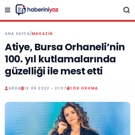
ANA SAYFA
/
MAGAZİN
Atiye, Bursa Orhaneli’nin
100. yıl kutlamalarında
güzelliği ile mest etti
ARDA
12.09.2022 - 21:07
1 DK OKUMA