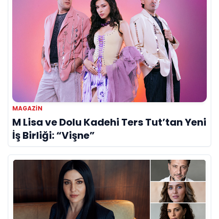
MAGAZİN
M Lisa ve Dolu Kadehi Ters Tut’tan Yeni
İş Birliği: “Vişne”