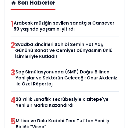
🔥 Son Haberler
1
Arabesk müziğin sevilen sanatçısı Cansever
59 yaşında yaşamını yitirdi
2
Svadba Zincirleri Sahibi Semih Hot Yaş
Gününü Sanat ve Cemiyet Dünyasının Ünlü
İsimleriyle Kutladı!
3
Saç Simülasyonunda (SMP) Doğru Bilinen
Yanlışlar ve Sektörün Geleceği: Onur Akdeniz
ile Özel Röportaj
4
20 Yıllık Esnaflık Tecrübesiyle Kızıltepe'ye
Yeni Bir Marka Kazandırdı
5
M Lisa ve Dolu Kadehi Ters Tut’tan Yeni İş
Birliği: “Vişne”