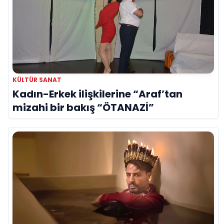
KÜLTÜR SANAT
Kadın-Erkek ilişkilerine “Araf’tan
mizahi bir bakış “ÖTANAZİ”