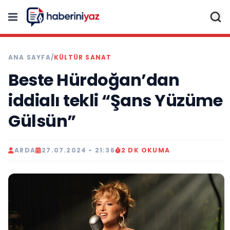
ANA SAYFA
/
KÜLTÜR SANAT
Beste Hürdoğan’dan
iddialı tekli “Şans Yüzüme
Gülsün”
ARDA
27.07.2024 - 21:36
2 DK OKUMA