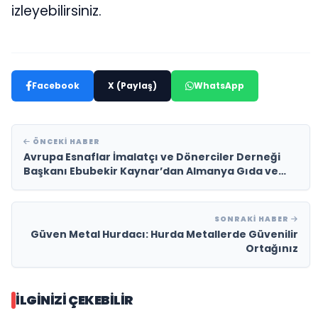
izleyebilirsiniz.
Facebook
X (Paylaş)
WhatsApp
ÖNCEKI HABER
Avrupa Esnaflar İmalatçı ve Dönerciler Derneği
Başkanı Ebubekir Kaynar’dan Almanya Gıda ve
Tarım Bakanı Cem Özdemir’e Sert Tepki
SONRAKI HABER
Güven Metal Hurdacı: Hurda Metallerde Güvenilir
Ortağınız
İLGINIZI ÇEKEBILIR