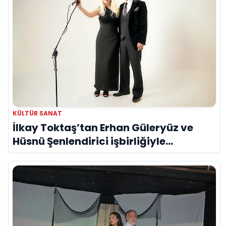
KÜLTÜR SANAT
İlkay Toktaş’tan Erhan Güleryüz ve
Hüsnü Şenlendirici işbirliğiyle
duygusal bir aşk manifestosu: “Deliler
Gibi”