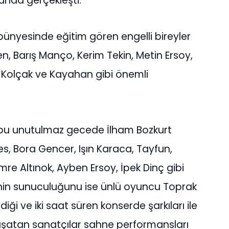
unda gerçekleşti.
bünyesinde eğitim gören engelli bireyler
, Barış Manço, Kerim Tekin, Metin Ersoy,
Kolçak ve Kayahan gibi önemli
bu unutulmaz gecede İlham Bozkurt
s, Bora Gencer, Işın Karaca, Tayfun,
Emre Altınok, Ayben Ersoy, İpek Dinç gibi
nin sunuculuğunu ise ünlü oyuncu Toprak
iği ve iki saat süren konserde şarkıları ile
şatan sanatçılar sahne performansları