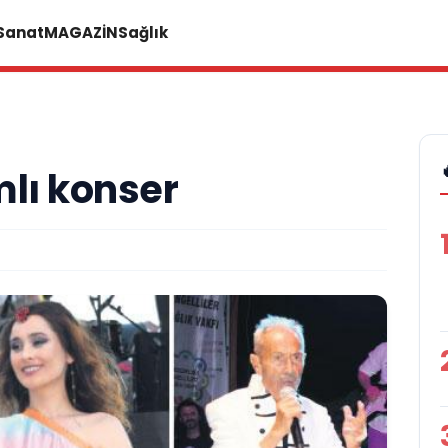
 Sanat
MAGAZİN
Sağlık
lı konser