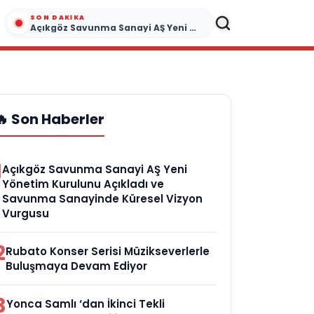
SON DAKIKA
Açıkgöz Savunma Sanayi AŞ Yeni Yönetim Kurulunu Açıkladı ve Savunma Sanayinde Küresel Vizyon Vurgusu
🔥 Son Haberler
1
Açıkgöz Savunma Sanayi AŞ Yeni
Yönetim Kurulunu Açıkladı ve
Savunma Sanayinde Küresel Vizyon
Vurgusu
2
Rubato Konser Serisi Müzikseverlerle
Buluşmaya Devam Ediyor
3
Yonca Samlı ‘dan İkinci Tekli