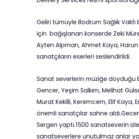
Delivery Services resmi sponsorluğ
Geliri tümüyle Bodrum Sağlık Vakfı 
için bağışlanan konserde Zeki Müren
Ayten Alpman, Ahmet Kaya, Harun 
sanatçıların eserleri seslendirildi.
Sanat severlerin müziğe doyduğu 
Gencer, Yeşim Salkım, Melihat Gülse
Murat Kekilli, Keremcem, Elif Kaya, 
önemli sanatçılar sahne aldı.Gece
Sergen yaptı.1500 sanatseverin izled
sanatseverlere unutulmaz anlar ya