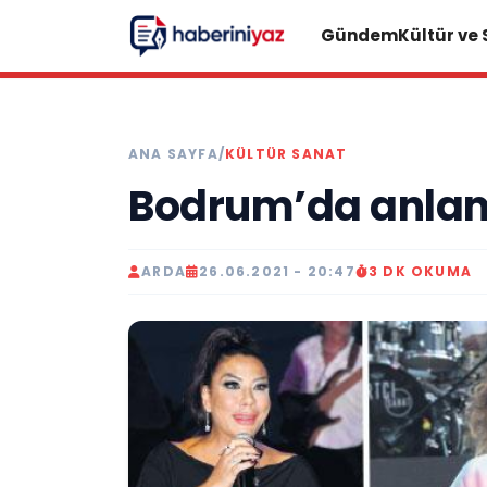
Gündem
Kültür ve
ANA SAYFA
/
KÜLTÜR SANAT
Bodrum’da anlam
ARDA
26.06.2021 - 20:47
3 DK OKUMA