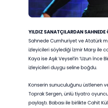
YILDIZ SANATÇILARDAN SAHNEDE
Sahnede Cumhuriyet ve Atatürk me
izleyicileri söylediği İzmir Marşı il
Kaya ise Aşık Veysel’in ‘Uzun İnce B
izleyicileri duygu seline boğdu.
Konserin sunuculuğunu üstlenen ve 
Toprak Sergen, ünlü tiyatro oyunc
paylaştı. Babası ile birlikte Cahit K