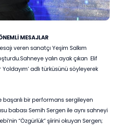
 ÖNEMLİ MESAJLAR
sajı veren sanatçı Yeşim Salkım
e coşturdu.Sahneye yalın ayak çıkan Elif
ir Yoldayım’ adlı türküsünü söyleyerek
başarılı bir performans sergileyen
usu babası Semih Sergen ile aynı sahneyi
ülebi’nin “Özgürlük” şiirini okuyan Sergen;