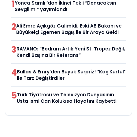
1
Yonca Samlı ‘dan İkinci Tekli “Donacaksın
Sevgilim “ yayımlandı
2
Ali Emre Açıkgöz Galimidi, Eski AB Bakanı ve
Büyükelçi Egemen Bağış ile Bir Araya Geldi
3
RAVANO: “Bodrum Artık Yeni St. Tropez Değil,
Kendi Başına Bir Referans”
4
Bullas & Emry'den Büyük Sürpriz! "Kaç Kurtul"
ile Tarz Değiştirdiler
5
Türk Tiyatrosu ve Televizyon Dünyasının
Usta İsmi Can Kolukısa Hayatını Kaybetti