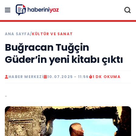
ANA SAYFA
/
KÜLTÜR VE SANAT
Buğracan Tuğçin
Güder’in yeni kitabı çıktı
HABER MERKEZI
10.07.2025 - 11:56
1 DK OKUMA
..