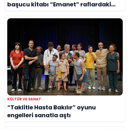
başucu kitabı “Emanet” raflardaki
yerini aldı
KÜLTÜR VE SANAT
“Taklitle Hasta Bakılır” oyunu
engelleri sanatla aştı