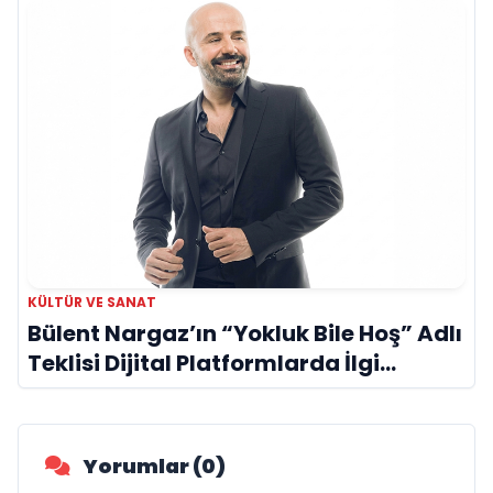
KÜLTÜR VE SANAT
Bülent Nargaz’ın “Yokluk Bile Hoş” Adlı
Teklisi Dijital Platformlarda İlgi
Görmeye Devam Ediyor
Yorumlar (0)