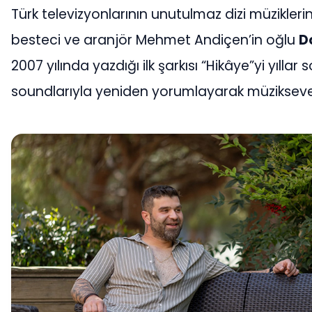
Türk televizyonlarının unutulmaz dizi müzikler
besteci ve aranjör Mehmet Andiçen’in oğlu
D
2007 yılında yazdığı ilk şarkısı “Hikâye”yi yıll
soundlarıyla yeniden yorumlayarak müzikseve