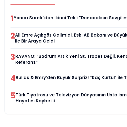
1
Yonca Samlı ‘dan İkinci Tekli “Donacaksın Sevgili
2
Ali Emre Açıkgöz Galimidi, Eski AB Bakanı ve Büyü
ile Bir Araya Geldi
3
RAVANO: “Bodrum Artık Yeni St. Tropez Değil, Kend
Referans”
4
Bullas & Emry'den Büyük Sürpriz! "Kaç Kurtul" ile T
5
Türk Tiyatrosu ve Televizyon Dünyasının Usta İsm
Hayatını Kaybetti