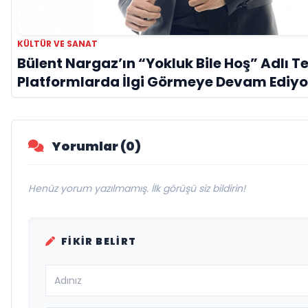
KÜLTÜR VE SANAT
Bülent Nargaz’ın “Yokluk Bile Hoş” Adlı Tek
Platformlarda İlgi Görmeye Devam Ediyo
Yorumlar (0)
Henüz yorum yazılmamış. İlk görüşü siz bildirin!
FIKIR BELIRT