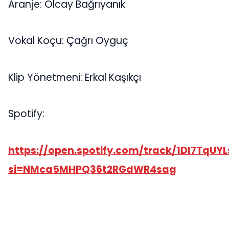
Aranje: Olcay Bağrıyanık
Vokal Koçu: Çağrı Oyguç
Klip Yönetmeni: Erkal Kaşıkçı
Spotify:
https://open.spotify.com/track/1DI7TqU
si=NMca5MHPQ36t2RGdWR4sag