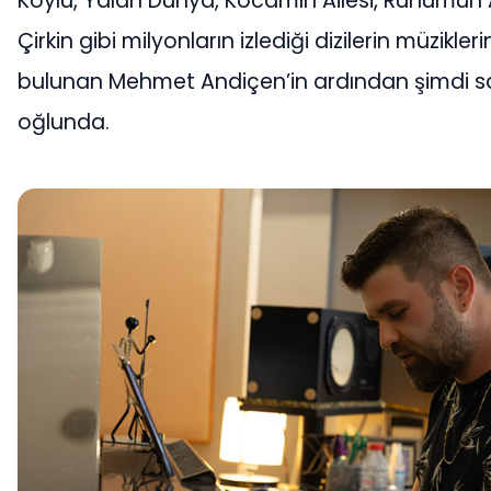
Köylü, Yalan Dünya, Kocamın Ailesi, Ruhumun 
Çirkin gibi milyonların izlediği dizilerin müzikle
bulunan Mehmet Andiçen’in ardından şimdi sa
oğlunda.