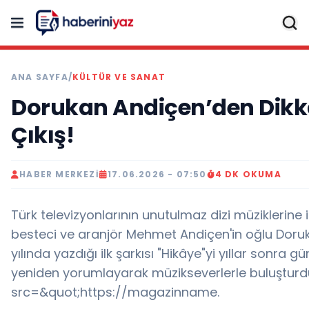
ANA SAYFA
/
KÜLTÜR VE SANAT
Dorukan Andiçen’den Dikk
Çıkış!
HABER MERKEZI
17.06.2026 - 07:50
4 DK OKUMA
Türk televizyonlarının unutulmaz dizi müziklerine
besteci ve aranjör Mehmet Andiçen'in oğlu Doru
yılında yazdığı ilk şarkısı "Hikâye"yi yıllar sonra
yeniden yorumlayarak müzikseverlerle buluşturd
src=&quot;https://magazinname.