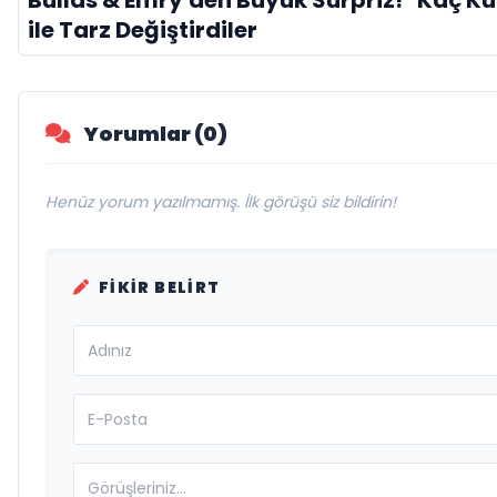
Bullas & Emry'den Büyük Sürpriz! "Kaç Ku
ile Tarz Değiştirdiler
Yorumlar (0)
Henüz yorum yazılmamış. İlk görüşü siz bildirin!
FIKIR BELIRT