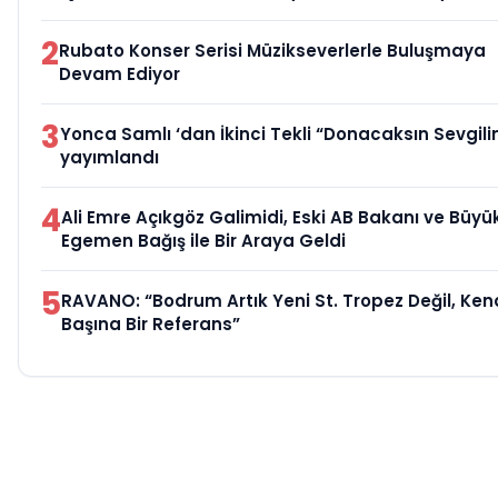
2
Rubato Konser Serisi Müzikseverlerle Buluşmaya
Devam Ediyor
3
Yonca Samlı ‘dan İkinci Tekli “Donacaksın Sevgili
yayımlandı
4
Ali Emre Açıkgöz Galimidi, Eski AB Bakanı ve Büyük
Egemen Bağış ile Bir Araya Geldi
5
RAVANO: “Bodrum Artık Yeni St. Tropez Değil, Ken
Başına Bir Referans”