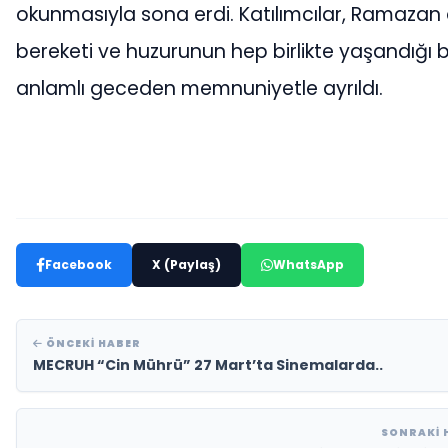
okunmasıyla sona erdi. Katılımcılar, Ramazan 
bereketi ve huzurunun hep birlikte yaşandığı 
anlamlı geceden memnuniyetle ayrıldı.
Facebook
X (Paylaş)
WhatsApp
ÖNCEKI HABER
MECRUH “Cin Mührü” 27 Mart’ta Sinemalarda..
SONRAKI 