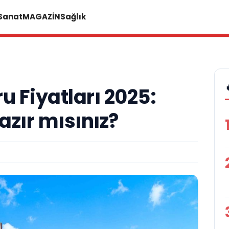
 Sanat
MAGAZİN
Sağlık
u Fiyatları 2025:
zır mısınız?