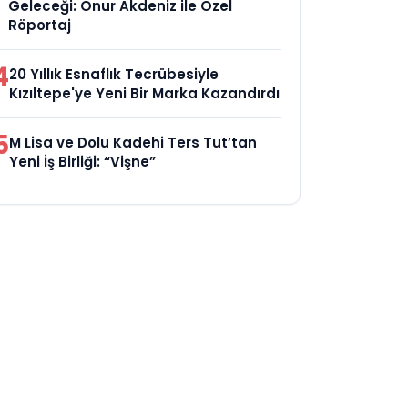
Geleceği: Onur Akdeniz ile Özel
Röportaj
4
20 Yıllık Esnaflık Tecrübesiyle
Kızıltepe'ye Yeni Bir Marka Kazandırdı
5
M Lisa ve Dolu Kadehi Ters Tut’tan
Yeni İş Birliği: “Vişne”