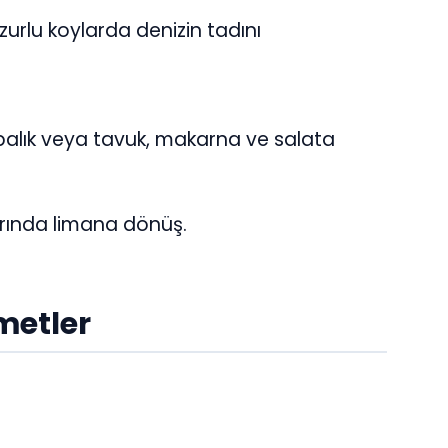
urlu koylarda denizin tadını
alık veya tavuk, makarna ve salata
rında limana dönüş.
metler