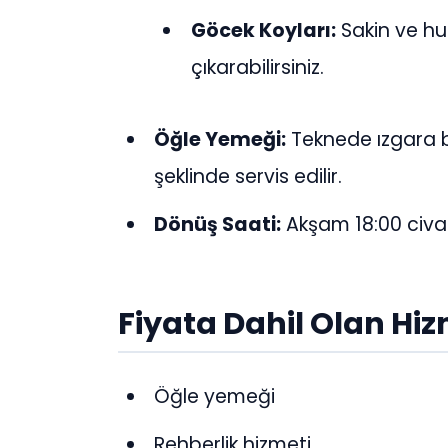
Göcek Koyları:
Sakin ve huz
çıkarabilirsiniz.
Öğle Yemeği:
Teknede ızgara b
şeklinde servis edilir.
Dönüş Saati:
Akşam 18:00 civa
Fiyata Dahil Olan Hiz
Öğle yemeği
Rehberlik hizmeti