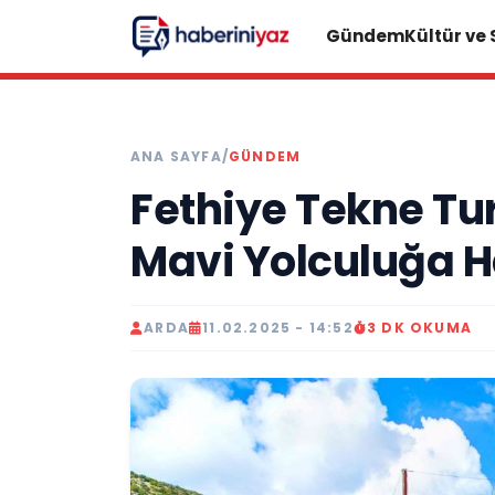
Gündem
Kültür ve
ANA SAYFA
/
GÜNDEM
Fethiye Tekne Tur
Mavi Yolculuğa Ha
ARDA
11.02.2025 - 14:52
3 DK OKUMA