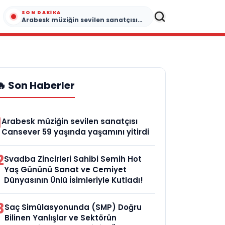
SON DAKIKA
Arabesk müziğin sevilen sanatçısı Cansever 59 yaşında yaşamını yitirdi
🔥 Son Haberler
1
Arabesk müziğin sevilen sanatçısı
Cansever 59 yaşında yaşamını yitirdi
2
Svadba Zincirleri Sahibi Semih Hot
Yaş Gününü Sanat ve Cemiyet
Dünyasının Ünlü İsimleriyle Kutladı!
3
Saç Simülasyonunda (SMP) Doğru
Bilinen Yanlışlar ve Sektörün