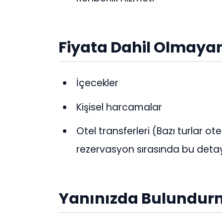
Fiyata Dahil Olmayan
İçecekler
Kişisel harcamalar
Otel transferleri (Bazı turlar ot
rezervasyon sırasında bu detay
Yanınızda Bulundurm