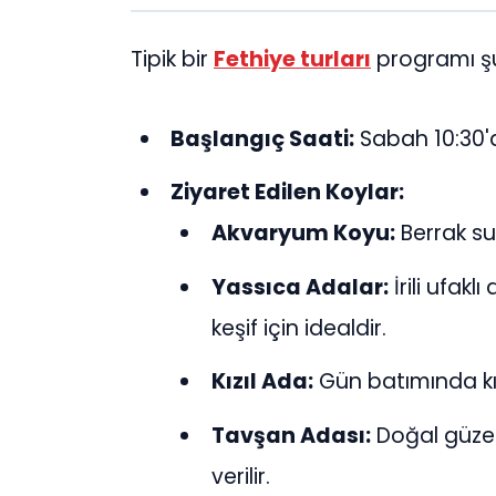
Tipik bir
Fethiye turları
programı şu
Başlangıç Saati:
Sabah 10:30'
Ziyaret Edilen Koylar:
Akvaryum Koyu:
Berrak su
Yassıca Adalar:
İrili ufak
keşif için idealdir.
Kızıl Ada:
Gün batımında kız
Tavşan Adası:
Doğal güzel
verilir.