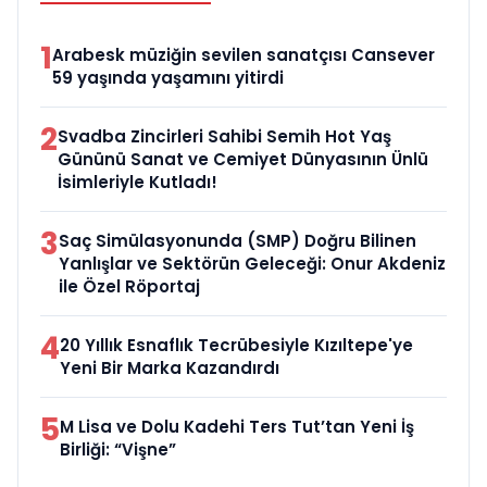
1
Arabesk müziğin sevilen sanatçısı Cansever
59 yaşında yaşamını yitirdi
2
Svadba Zincirleri Sahibi Semih Hot Yaş
Gününü Sanat ve Cemiyet Dünyasının Ünlü
İsimleriyle Kutladı!
3
Saç Simülasyonunda (SMP) Doğru Bilinen
Yanlışlar ve Sektörün Geleceği: Onur Akdeniz
ile Özel Röportaj
4
20 Yıllık Esnaflık Tecrübesiyle Kızıltepe'ye
Yeni Bir Marka Kazandırdı
5
M Lisa ve Dolu Kadehi Ters Tut’tan Yeni İş
Birliği: “Vişne”