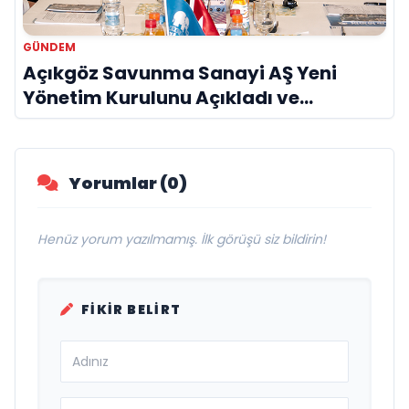
GÜNDEM
Açıkgöz Savunma Sanayi AŞ Yeni
Yönetim Kurulunu Açıkladı ve
Savunma Sanayinde Küresel Vizyon
Vurgusu
Yorumlar (0)
Henüz yorum yazılmamış. İlk görüşü siz bildirin!
FIKIR BELIRT