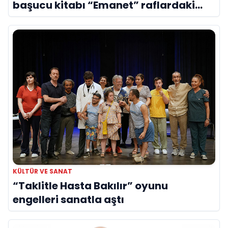
başucu kitabı “Emanet” raflardaki
yerini aldı
KÜLTÜR VE SANAT
“Taklitle Hasta Bakılır” oyunu
engelleri sanatla aştı