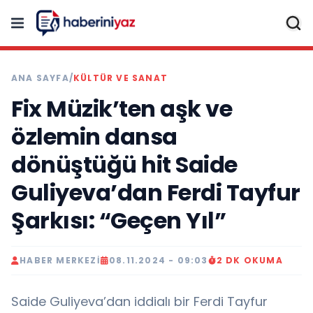
ANA SAYFA
/
KÜLTÜR VE SANAT
Fix Müzik’ten aşk ve
özlemin dansa
dönüştüğü hit Saide
Guliyeva’dan Ferdi Tayfur
Şarkısı: “Geçen Yıl”
HABER MERKEZI
08.11.2024 - 09:03
2 DK OKUMA
Saide Guliyeva’dan iddialı bir Ferdi Tayfur