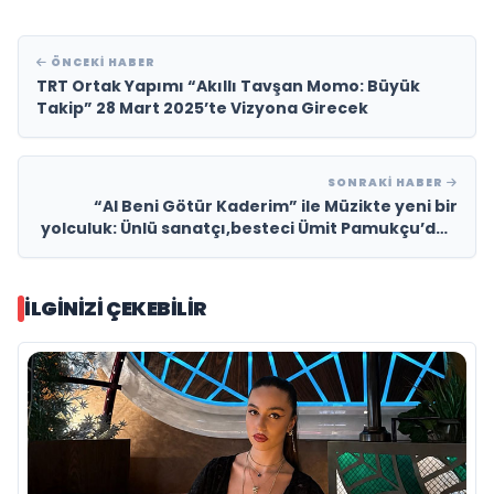
ÖNCEKI HABER
TRT Ortak Yapımı “Akıllı Tavşan Momo: Büyük
Takip” 28 Mart 2025’te Vizyona Girecek
SONRAKI HABER
“Al Beni Götür Kaderim” ile Müzikte yeni bir
yolculuk: Ünlü sanatçı,besteci Ümit Pamukçu’dan
yüreklere dokunan bir şarkı!
İLGINIZI ÇEKEBILIR