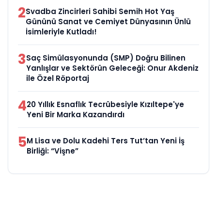
2
Svadba Zincirleri Sahibi Semih Hot Yaş
Gününü Sanat ve Cemiyet Dünyasının Ünlü
İsimleriyle Kutladı!
3
Saç Simülasyonunda (SMP) Doğru Bilinen
Yanlışlar ve Sektörün Geleceği: Onur Akdeniz
ile Özel Röportaj
4
20 Yıllık Esnaflık Tecrübesiyle Kızıltepe'ye
Yeni Bir Marka Kazandırdı
5
M Lisa ve Dolu Kadehi Ters Tut’tan Yeni İş
Birliği: “Vişne”