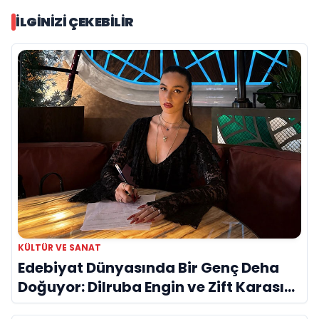
İLGINIZI ÇEKEBILIR
KÜLTÜR VE SANAT
Edebiyat Dünyasında Bir Genç Deha
Doğuyor: Dilruba Engin ve Zift Karası
Evreni ‘AVENOİR’