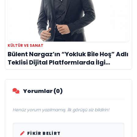
KÜLTÜR VE SANAT
Bülent Nargaz’ın “Yokluk Bile Hoş” Adlı
Teklisi Dijital Platformlarda İlgi
Görmeye Devam Ediyor
Yorumlar (0)
Henüz yorum yazılmamış. İlk görüşü siz bildirin!
FIKIR BELIRT