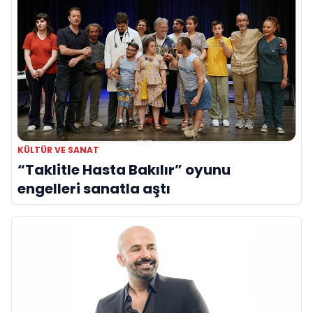
KÜLTÜR VE SANAT
“Taklitle Hasta Bakılır” oyunu
engelleri sanatla aştı