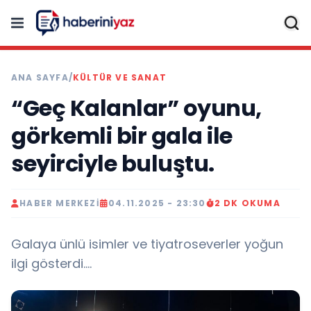
ANA SAYFA
/
KÜLTÜR VE SANAT
“Geç Kalanlar” oyunu,
görkemli bir gala ile
seyirciyle buluştu.
HABER MERKEZI
04.11.2025 - 23:30
2 DK OKUMA
Galaya ünlü isimler ve tiyatroseverler yoğun
ilgi gösterdi....