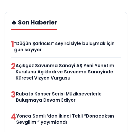
🔥 Son Haberler
1
“Düğün Şarkıcısı” seyircisiyle buluşmak için
gün sayıyor
2
Açıkgöz Savunma Sanayi AŞ Yeni Yönetim
Kurulunu Açıkladı ve Savunma Sanayinde
Küresel Vizyon Vurgusu
3
Rubato Konser Serisi Müzikseverlerle
Buluşmaya Devam Ediyor
4
Yonca Samlı ‘dan İkinci Tekli “Donacaksın
Sevgilim “ yayımlandı