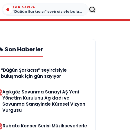
SON DAKIKA
“Düğün Şarkıcısı” seyircisiyle buluşmak için gün sayıyor
🔥 Son Haberler
1
“Düğün Şarkıcısı” seyircisiyle
buluşmak için gün sayıyor
2
Açıkgöz Savunma Sanayi AŞ Yeni
Yönetim Kurulunu Açıkladı ve
Savunma Sanayinde Küresel Vizyon
Vurgusu
3
Rubato Konser Serisi Müzikseverlerle