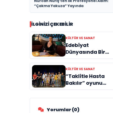
Nurcan Nuriş’ten İlk Profesyonel Adım:
“Çakma Yakuza” Yayında
İLGINIZI ÇEKEBILIR
KÜLTÜR VE SANAT
Edebiyat
Dünyasında Bir
Genç Deha
Doğuyor: Dilruba
KÜLTÜR VE SANAT
Engin ve Zift Karas
“Taklitle Hasta
Evreni ‘AVENOİR’
Bakılır” oyunu
engelleri sanatla
aştı
Yorumlar (0)