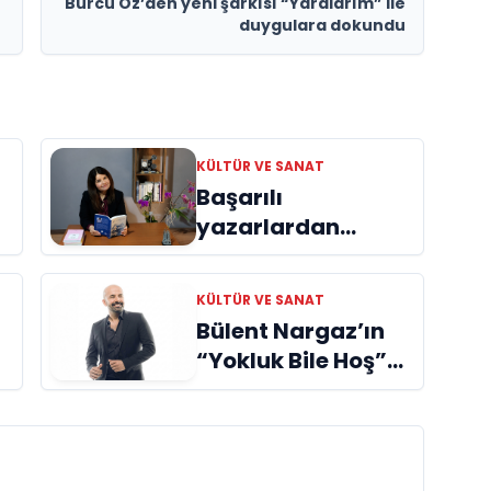
Burcu Öz’den yeni şarkısı “Yaralarım” ile
duygulara dokundu
KÜLTÜR VE SANAT
Başarılı
yazarlardan
Azime Savaş’tan
başucu kitabı
KÜLTÜR VE SANAT
ı
“Emanet”
Bülent Nargaz’ın
raflardaki yerini
“Yokluk Bile Hoş”
aldı
Adlı Teklisi Dijital
Platformlarda İlgi
Görmeye Devam
Ediyor