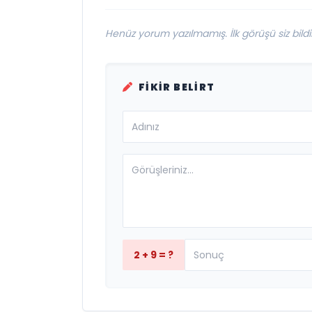
Henüz yorum yazılmamış. İlk görüşü siz bildir
FIKIR BELIRT
2 + 9 = ?