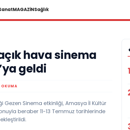
 Sanat
MAGAZİN
Sağlık
açık hava sinema
’ya geldi
K OKUMA
ği Gezen Sinema etkinliği, Amasya İl Kültür
nuyla beraber 11-13 Temmuz tarihlerinde
leştirildi.