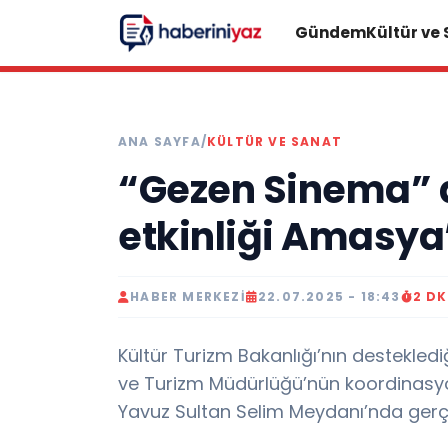
Gündem
Kültür ve
ANA SAYFA
/
KÜLTÜR VE SANAT
“Gezen Sinema” 
etkinliği Amasya
HABER MERKEZI
22.07.2025 - 18:43
2 D
Kültür Turizm Bakanlığı’nın destekledi
ve Turizm Müdürlüğü’nün koordinasyo
Yavuz Sultan Selim Meydanı’nda gerçek