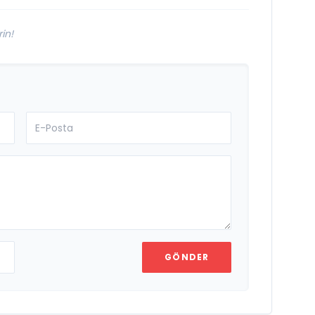
in!
GÖNDER