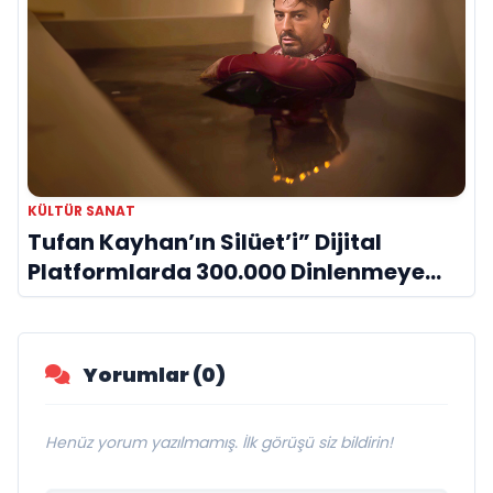
KÜLTÜR SANAT
Tufan Kayhan’ın Silüet’i” Dijital
Platformlarda 300.000 Dinlenmeye
Ulaştı
Yorumlar (0)
Henüz yorum yazılmamış. İlk görüşü siz bildirin!