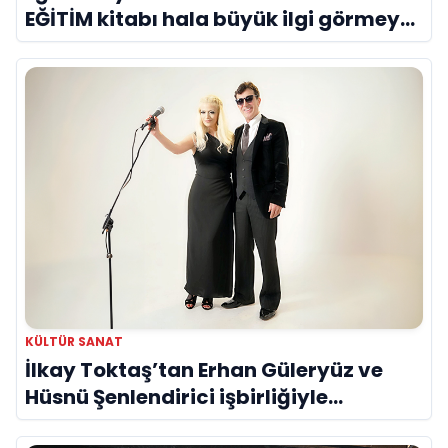
EĞİTİM kitabı hala büyük ilgi görmeye
devam ediyor
KÜLTÜR SANAT
İlkay Toktaş’tan Erhan Güleryüz ve
Hüsnü Şenlendirici işbirliğiyle
duygusal bir aşk manifestosu: “Deliler