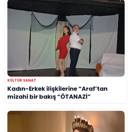
Gibi”
KÜLTÜR SANAT
Kadın-Erkek ilişkilerine “Araf’tan
mizahi bir bakış “ÖTANAZİ”