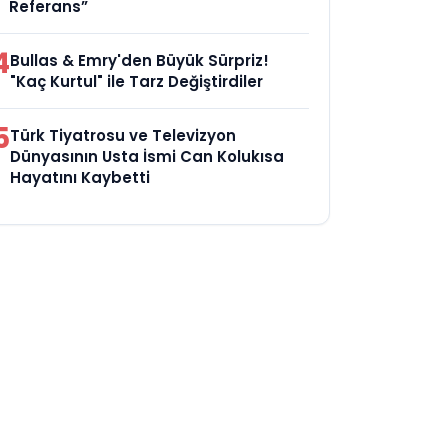
Referans”
4
Bullas & Emry'den Büyük Sürpriz!
"Kaç Kurtul" ile Tarz Değiştirdiler
5
Türk Tiyatrosu ve Televizyon
Dünyasının Usta İsmi Can Kolukısa
Hayatını Kaybetti