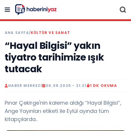
ANA SAYFA
/
KÜLTÜR VE SANAT
“Hayal Bilgisi” yakın
tiyatro tarihimize ışık
tutacak
HABER MERKEZI
06.08.2025 - 21:21
1 DK OKUMA
Pınar Çekirge'nin kaleme aldığı ‘’Hayal Bilgisi’’,
Ange Yayınları etiketi ile Eylül ayında tüm
kitapçılarda..