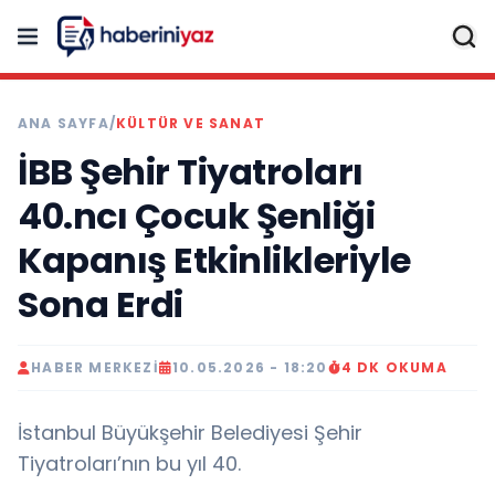
ANA SAYFA
/
KÜLTÜR VE SANAT
İBB Şehir Tiyatroları
40.ncı Çocuk Şenliği
Kapanış Etkinlikleriyle
Sona Erdi
HABER MERKEZI
10.05.2026 - 18:20
4 DK OKUMA
İstanbul Büyükşehir Belediyesi Şehir
Tiyatroları’nın bu yıl 40.