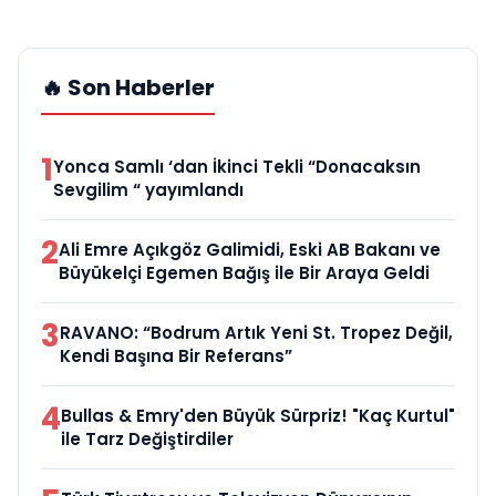
🔥 Son Haberler
1
Yonca Samlı ‘dan İkinci Tekli “Donacaksın
Sevgilim “ yayımlandı
2
Ali Emre Açıkgöz Galimidi, Eski AB Bakanı ve
Büyükelçi Egemen Bağış ile Bir Araya Geldi
3
RAVANO: “Bodrum Artık Yeni St. Tropez Değil,
Kendi Başına Bir Referans”
4
Bullas & Emry'den Büyük Sürpriz! "Kaç Kurtul"
ile Tarz Değiştirdiler