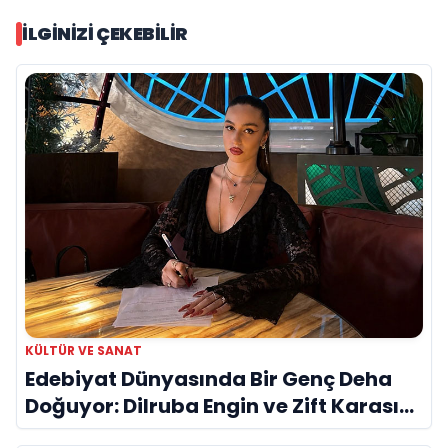
İLGINIZI ÇEKEBILIR
KÜLTÜR VE SANAT
Edebiyat Dünyasında Bir Genç Deha
Doğuyor: Dilruba Engin ve Zift Karası
Evreni ‘AVENOİR’