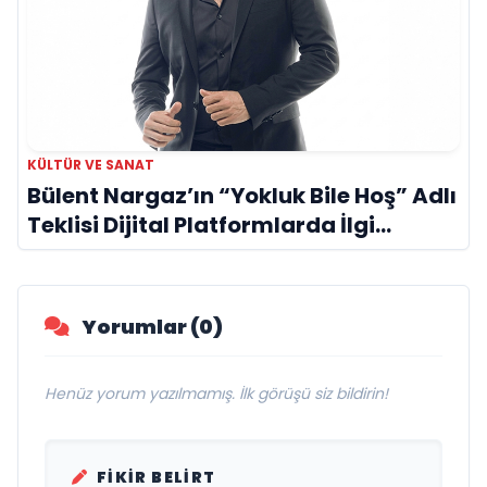
KÜLTÜR VE SANAT
Bülent Nargaz’ın “Yokluk Bile Hoş” Adlı
Teklisi Dijital Platformlarda İlgi
Görmeye Devam Ediyor
Yorumlar (0)
Henüz yorum yazılmamış. İlk görüşü siz bildirin!
FIKIR BELIRT