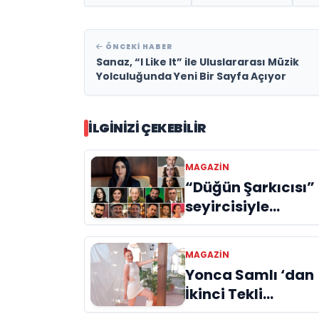
ÖNCEKI HABER
Sanaz, “I Like It” ile Uluslararası Müzik
Yolculuğunda Yeni Bir Sayfa Açıyor
İLGINIZI ÇEKEBILIR
MAGAZİN
“Düğün Şarkıcısı”
seyircisiyle
buluşmak için gü
sayıyor
MAGAZİN
Yonca Samlı ‘dan
İkinci Tekli
“Donacaksın