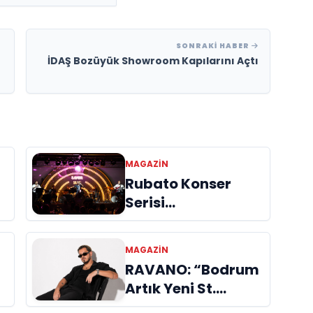
SONRAKI HABER
İDAŞ Bozüyük Showroom Kapılarını Açtı
MAGAZİN
Rubato Konser
Serisi
n
Müzikseverlerle
Buluşmaya Devam
MAGAZİN
Ediyor
RAVANO: “Bodrum
Artık Yeni St.
Tropez Değil, Kendi