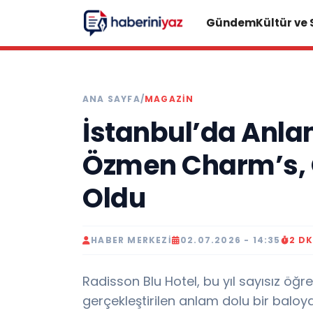
Gündem
Kültür ve
ANA SAYFA
/
MAGAZİN
İstanbul’da Anlam
Özmen Charm’s, 
Oldu
HABER MERKEZI
02.07.2026 - 14:35
2 D
Radisson Blu Hotel, bu yıl sayısız ö
gerçekleştirilen anlam dolu bir baloya