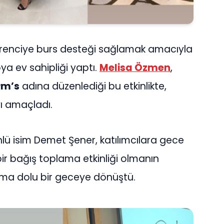
 öğrenciye burs desteği sağlamak amacıyla
ya ev sahipliği yaptı.
Melisa Özmen
,
rm’s
adına düzenlediği bu etkinlikte,
yı amaçladı.
ü isim Demet Şener, katılımcılara gece
 bir bağış toplama etkinliği olmanın
şma dolu bir geceye dönüştü.