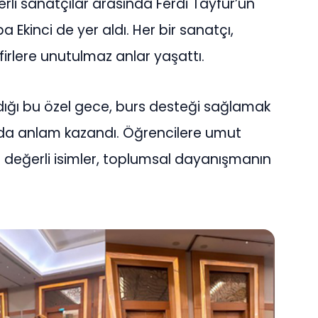
rli sanatçılar arasında Ferdi Tayfur’un
a Ekinci de yer aldı. Her bir sanatçı,
rlere unutulmaz anlar yaşattı.
ldığı bu özel gece, burs desteği sağlamak
da anlam kazandı. Öğrencilere umut
 değerli isimler, toplumsal dayanışmanın