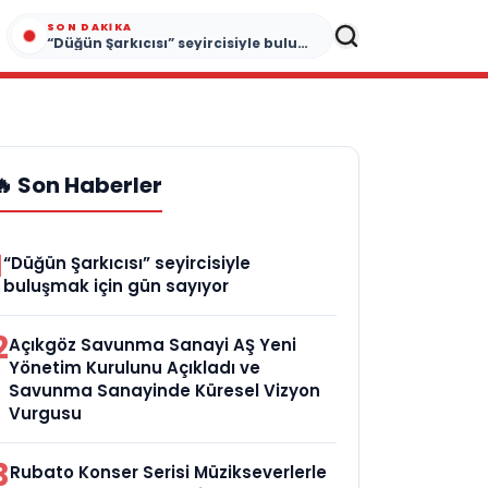
SON DAKIKA
“Düğün Şarkıcısı” seyircisiyle buluşmak için gün sayıyor
🔥 Son Haberler
1
“Düğün Şarkıcısı” seyircisiyle
buluşmak için gün sayıyor
2
Açıkgöz Savunma Sanayi AŞ Yeni
Yönetim Kurulunu Açıkladı ve
Savunma Sanayinde Küresel Vizyon
Vurgusu
3
Rubato Konser Serisi Müzikseverlerle