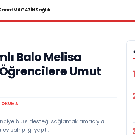
 Sanat
MAGAZİN
Sağlık
lı Balo Melisa
Öğrencilere Umut
K OKUMA
ğrenciye burs desteği sağlamak amacıyla
 ev sahipliği yaptı.