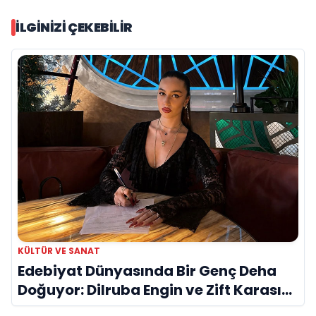
İLGINIZI ÇEKEBILIR
KÜLTÜR VE SANAT
Edebiyat Dünyasında Bir Genç Deha
Doğuyor: Dilruba Engin ve Zift Karası
Evreni ‘AVENOİR’