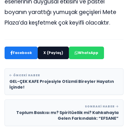
eserlerinin duygusal etkisini ve pastel
boyanın yarattığı yumuşak geçişleri Mete
Plaza’da keşfetmek çok keyifli olacaktır.
Facebook
X (Paylaş)
WhatsApp
ÖNCEKI HABER
GEL-ÇEK KAFE Projesiyle Otizmli Bireyler Hayatın
İçinde!
SONRAKI HABER
Toplum Baskısı mı? Spiritüellik mi? Kahkahayla
Gelen Farkındalık: “EFSANE”