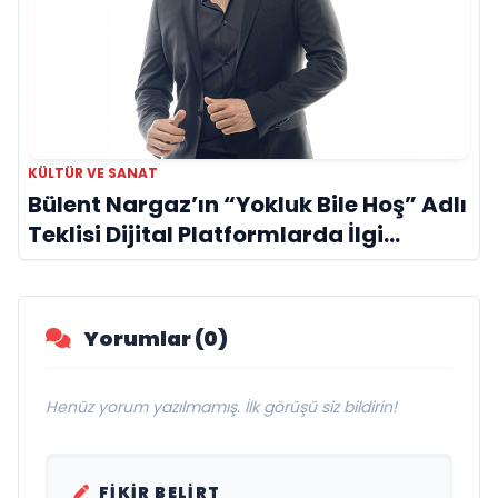
KÜLTÜR VE SANAT
Bülent Nargaz’ın “Yokluk Bile Hoş” Adlı
Teklisi Dijital Platformlarda İlgi
Görmeye Devam Ediyor
Yorumlar (0)
Henüz yorum yazılmamış. İlk görüşü siz bildirin!
FIKIR BELIRT