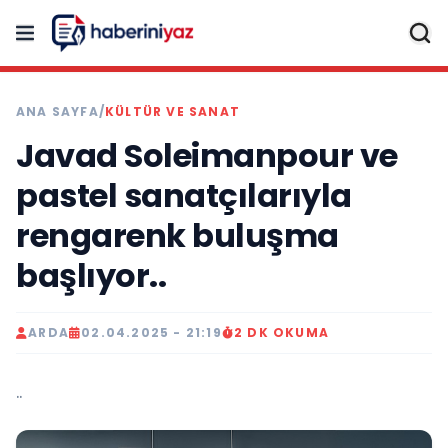
ANA SAYFA
/
KÜLTÜR VE SANAT
Javad Soleimanpour ve
pastel sanatçılarıyla
rengarenk buluşma
başlıyor..
ARDA
02.04.2025 - 21:19
2 DK OKUMA
..