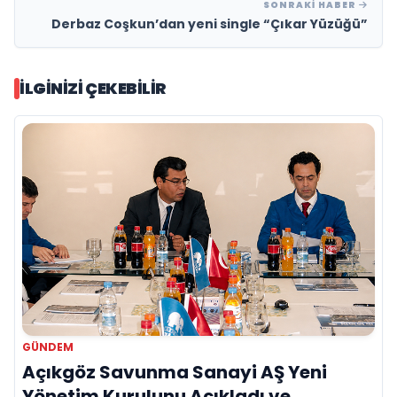
SONRAKI HABER
Derbaz Coşkun’dan yeni single “Çıkar Yüzüğü”
İLGINIZI ÇEKEBILIR
GÜNDEM
Açıkgöz Savunma Sanayi AŞ Yeni
Yönetim Kurulunu Açıkladı ve