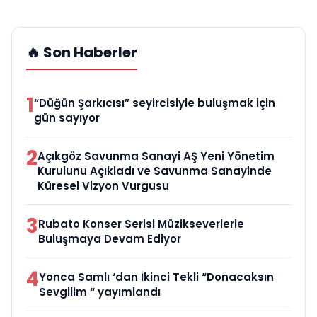
🔥 Son Haberler
1
“Düğün Şarkıcısı” seyircisiyle buluşmak için
gün sayıyor
2
Açıkgöz Savunma Sanayi AŞ Yeni Yönetim
Kurulunu Açıkladı ve Savunma Sanayinde
Küresel Vizyon Vurgusu
3
Rubato Konser Serisi Müzikseverlerle
Buluşmaya Devam Ediyor
4
Yonca Samlı ‘dan İkinci Tekli “Donacaksın
Sevgilim “ yayımlandı