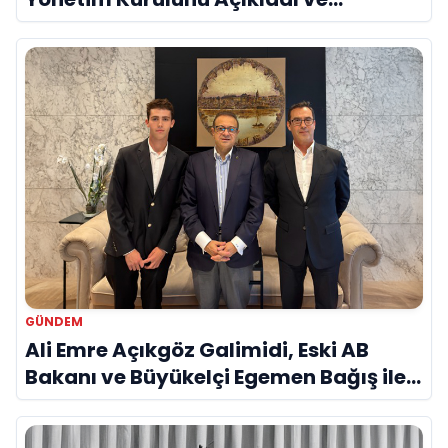
Savunma Sanayinde Küresel Vizyon
Vurgusu
GÜNDEM
Ali Emre Açıkgöz Galimidi, Eski AB
Bakanı ve Büyükelçi Egemen Bağış ile
Bir Araya Geldi