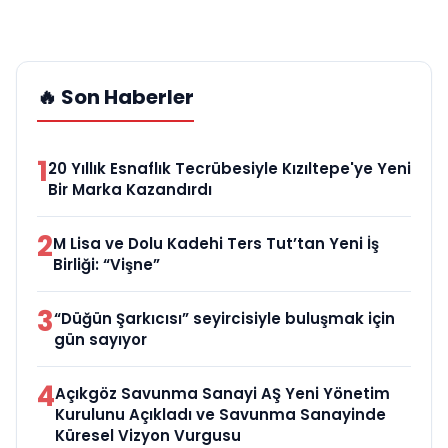
🔥 Son Haberler
1
20 Yıllık Esnaflık Tecrübesiyle Kızıltepe'ye Yeni
Bir Marka Kazandırdı
2
M Lisa ve Dolu Kadehi Ters Tut’tan Yeni İş
Birliği: “Vişne”
3
“Düğün Şarkıcısı” seyircisiyle buluşmak için
gün sayıyor
4
Açıkgöz Savunma Sanayi AŞ Yeni Yönetim
Kurulunu Açıkladı ve Savunma Sanayinde
Küresel Vizyon Vurgusu