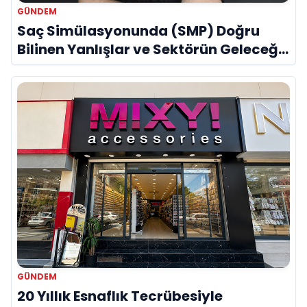
GÜNDEM
Saç Simülasyonunda (SMP) Doğru
Bilinen Yanlışlar ve Sektörün Geleceği:
Onur Akdeniz ile Özel Röportaj
GÜNDEM
20 Yıllık Esnaflık Tecrübesiyle