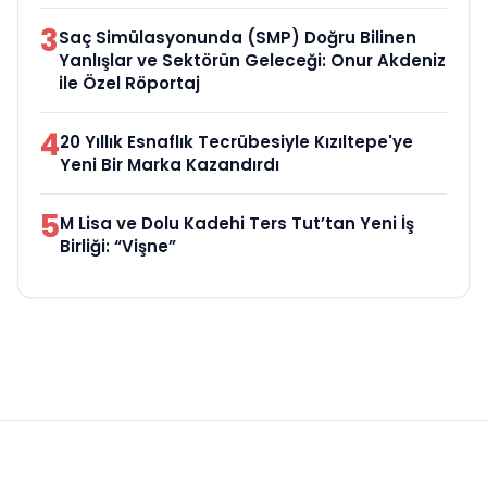
3
Saç Simülasyonunda (SMP) Doğru Bilinen
Yanlışlar ve Sektörün Geleceği: Onur Akdeniz
ile Özel Röportaj
4
20 Yıllık Esnaflık Tecrübesiyle Kızıltepe'ye
Yeni Bir Marka Kazandırdı
5
M Lisa ve Dolu Kadehi Ters Tut’tan Yeni İş
Birliği: “Vişne”