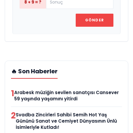
8 + 9 = ?
GÖNDER
🔥 Son Haberler
1
Arabesk müziğin sevilen sanatçısı Cansever
59 yaşında yaşamını yitirdi
2
Svadba Zincirleri Sahibi Semih Hot Yaş
Gününü Sanat ve Cemiyet Dünyasının Ünlü
İsimleriyle Kutladı!