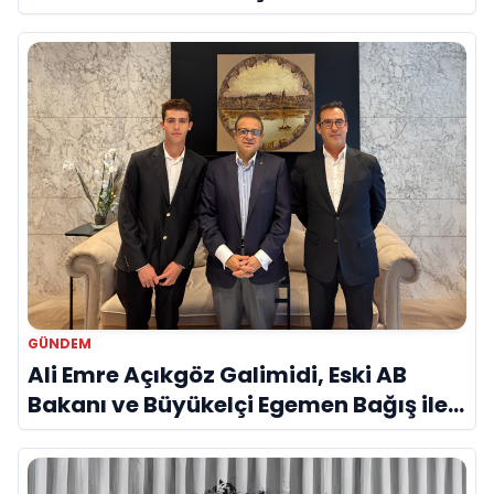
Savunma Sanayinde Küresel Vizyon
Vurgusu
GÜNDEM
Ali Emre Açıkgöz Galimidi, Eski AB
Bakanı ve Büyükelçi Egemen Bağış ile
Bir Araya Geldi