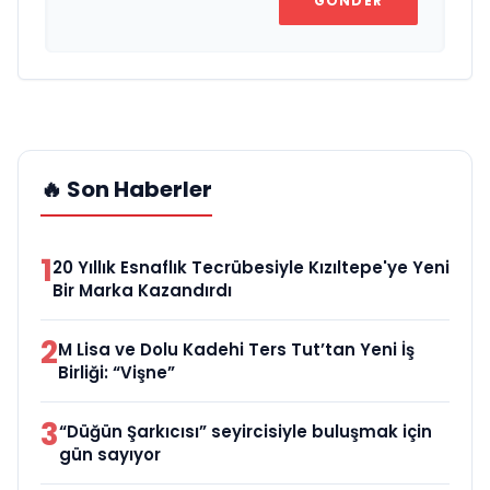
GÖNDER
🔥 Son Haberler
1
20 Yıllık Esnaflık Tecrübesiyle Kızıltepe'ye Yeni
Bir Marka Kazandırdı
2
M Lisa ve Dolu Kadehi Ters Tut’tan Yeni İş
Birliği: “Vişne”
3
“Düğün Şarkıcısı” seyircisiyle buluşmak için
gün sayıyor