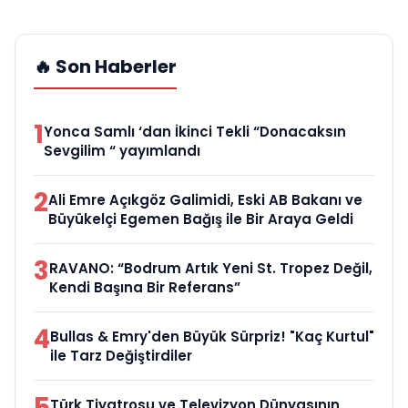
🔥 Son Haberler
1
Yonca Samlı ‘dan İkinci Tekli “Donacaksın
Sevgilim “ yayımlandı
2
Ali Emre Açıkgöz Galimidi, Eski AB Bakanı ve
Büyükelçi Egemen Bağış ile Bir Araya Geldi
3
RAVANO: “Bodrum Artık Yeni St. Tropez Değil,
Kendi Başına Bir Referans”
4
Bullas & Emry'den Büyük Sürpriz! "Kaç Kurtul"
ile Tarz Değiştirdiler
5
Türk Tiyatrosu ve Televizyon Dünyasının