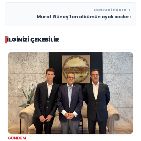
SONRAKI HABER
Murat Güneş’ten albümün ayak sesleri
İLGINIZI ÇEKEBILIR
GÜNDEM