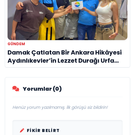
GÜNDEM
Damak Çatlatan Bir Ankara Hikâyesi
Aydınlıkevler’in Lezzet Durağı Urfa
Damak
Yorumlar (0)
Henüz yorum yazılmamış. İlk görüşü siz bildirin!
FIKIR BELIRT