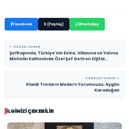
Facebook
X (Paylaş)
WhatsApp
ÖNCEKI HABER
ŞefKapında, Türkiye'nin Evine, Villasına ve Yatına
Michelin Kalitesinde Özel Şef Getiren Dijital
Platformu Olarak Öne Çıkıyor
SONRAKI HABER
Klasik Tınıların Modern Yorumcusu: Aygün
Karadoğan
İLGINIZI ÇEKEBILIR