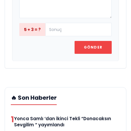
5 + 3 = ?
GÖNDER
🔥 Son Haberler
1
Yonca Samlı ‘dan İkinci Tekli “Donacaksın
Sevgilim “ yayımlandı