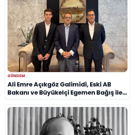
GÜNDEM
Ali Emre Açıkgöz Galimidi, Eski AB
Bakanı ve Büyükelçi Egemen Bağış ile
Bir Araya Geldi