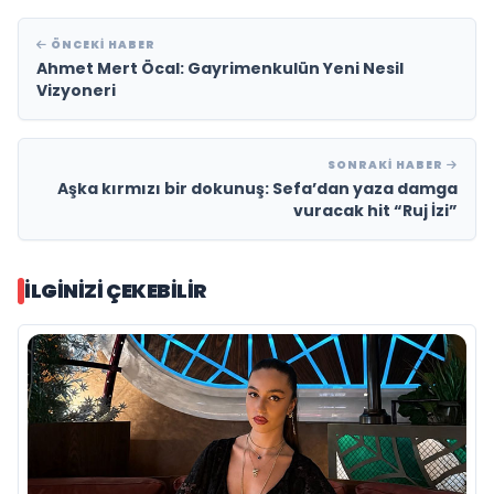
ÖNCEKI HABER
Ahmet Mert Öcal: Gayrimenkulün Yeni Nesil
Vizyoneri
SONRAKI HABER
Aşka kırmızı bir dokunuş: Sefa’dan yaza damga
vuracak hit “Ruj İzi”
İLGINIZI ÇEKEBILIR