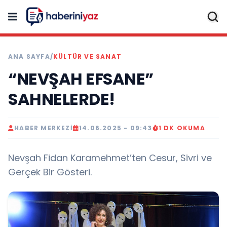
ANA SAYFA
/
KÜLTÜR VE SANAT
“NEVŞAH EFSANE”
SAHNELERDE!
HABER MERKEZI
14.06.2025 - 09:43
1 DK OKUMA
Nevşah Fidan Karamehmet’ten Cesur, Sivri ve
Gerçek Bir Gösteri.