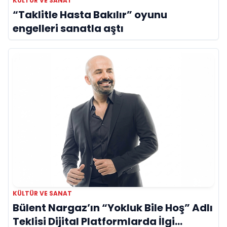
KÜLTÜR VE SANAT
“Taklitle Hasta Bakılır” oyunu
engelleri sanatla aştı
KÜLTÜR VE SANAT
Bülent Nargaz’ın “Yokluk Bile Hoş” Adlı
Teklisi Dijital Platformlarda İlgi