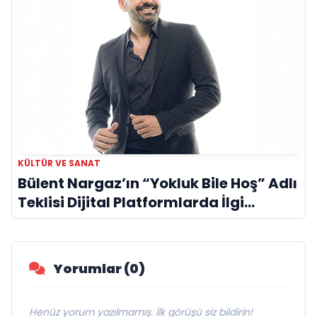
KÜLTÜR VE SANAT
Bülent Nargaz’ın “Yokluk Bile Hoş” Adlı
Teklisi Dijital Platformlarda İlgi
Görmeye Devam Ediyor
Yorumlar (0)
Henüz yorum yazılmamış. İlk görüşü siz bildirin!