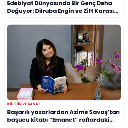
Edebiyat Dünyasında Bir Genç Deha
Doğuyor: Dilruba Engin ve Zift Karası
Evreni ‘AVENOİR’
KÜLTÜR VE SANAT
Başarılı yazarlardan Azime Savaş’tan
başucu kitabı “Emanet” raflardaki
yerini aldı