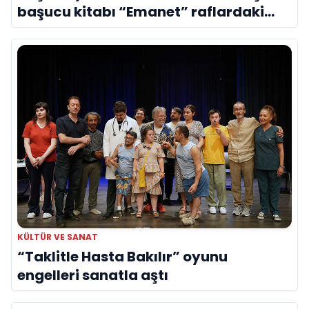
başucu kitabı “Emanet” raflardaki
yerini aldı
KÜLTÜR VE SANAT
“Taklitle Hasta Bakılır” oyunu
engelleri sanatla aştı