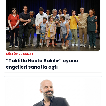
KÜLTÜR VE SANAT
“Taklitle Hasta Bakılır” oyunu
engelleri sanatla aştı