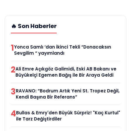
🔥 Son Haberler
1
Yonca Samlı ‘dan İkinci Tekli “Donacaksın
Sevgilim “ yayımlandı
2
Ali Emre Açıkgöz Galimidi, Eski AB Bakanı ve
Büyükelçi Egemen Bağış ile Bir Araya Geldi
3
RAVANO: “Bodrum Artık Yeni St. Tropez Değil,
Kendi Başına Bir Referans”
4
Bullas & Emry'den Büyük Sürpriz! "Kaç Kurtul"
ile Tarz Değiştirdiler