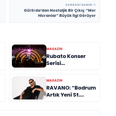
SONRAKI HABER
Gül Erda’dan Nostaljik Bir Çıkış: “Mor
Hicranlar” Büyük İlgi Görüyor
MAGAZİN
Rubato Konser
Serisi
n
Müzikseverlerle
Buluşmaya Devam
MAGAZİN
Ediyor
RAVANO: “Bodrum
Artık Yeni St.
Tropez Değil, Kendi
Başına Bir
Referans”