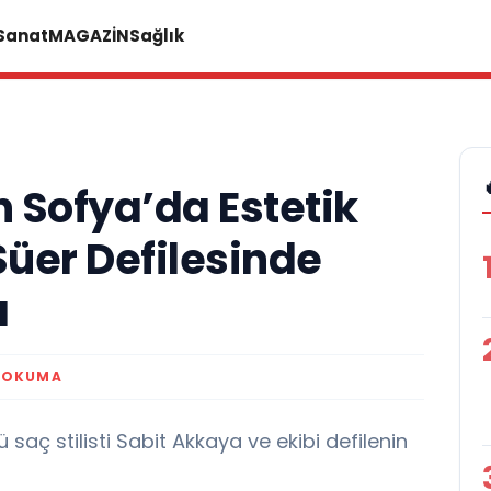
 Sanat
MAGAZİN
Sağlık
 Sofya’da Estetik
üer Defilesinde
ı
 OKUMA
aç stilisti Sabit Akkaya ve ekibi defilenin