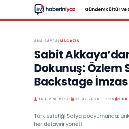
Gündem
Kültür ve
ANA SAYFA
/
MAGAZİN
Sabit Akkaya’dan
Dokunuş: Özlem S
Backstage İmzas
HABER MERKEZI
02.02.2026 - 11:25
2 DK
Türk estetiği Sofya podyumunda; ünlü s
her detayını yönetti.