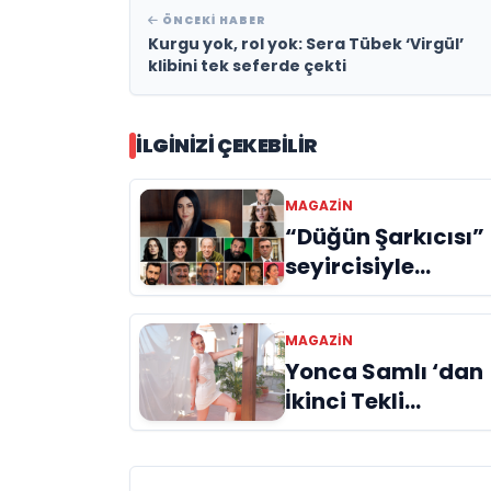
ÖNCEKI HABER
Kurgu yok, rol yok: Sera Tübek ‘Virgül’
klibini tek seferde çekti
İLGINIZI ÇEKEBILIR
MAGAZİN
“Düğün Şarkıcısı”
seyircisiyle
buluşmak için gü
sayıyor
MAGAZİN
Yonca Samlı ‘dan
İkinci Tekli
“Donacaksın
Sevgilim “
yayımlandı