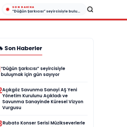
SON DAKIKA
“Düğün Şarkıcısı” seyircisiyle buluşmak için gün sayıyor
🔥 Son Haberler
1
“Düğün Şarkıcısı” seyircisiyle
buluşmak için gün sayıyor
2
Açıkgöz Savunma Sanayi AŞ Yeni
Yönetim Kurulunu Açıkladı ve
Savunma Sanayinde Küresel Vizyon
Vurgusu
3
Rubato Konser Serisi Müzikseverlerle