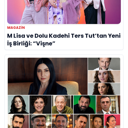
MAGAZİN
M Lisa ve Dolu Kadehi Ters Tut’tan Yeni
İş Birliği: “Vişne”