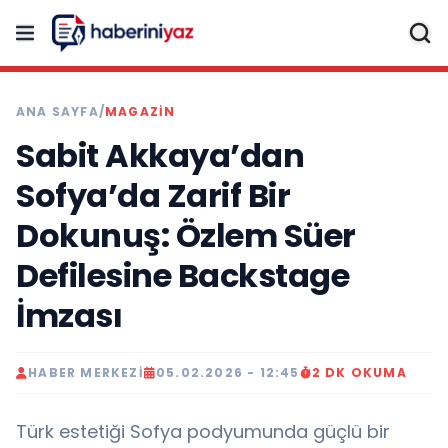
ANA SAYFA
/
MAGAZİN
Sabit Akkaya’dan
Sofya’da Zarif Bir
Dokunuş: Özlem Süer
Defilesine Backstage
İmzası
HABER MERKEZI
05.02.2026 - 12:45
2 DK OKUMA
Türk estetiği Sofya podyumunda güçlü bir