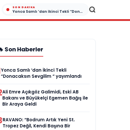
SON DAKIKA
Yonca Samlı ‘dan İkinci Tekli “Donacaksın Sevgilim “ yayımlandı
🔥 Son Haberler
1
Yonca Samlı ‘dan İkinci Tekli
“Donacaksın Sevgilim “ yayımlandı
2
Ali Emre Açıkgöz Galimidi, Eski AB
Bakanı ve Büyükelçi Egemen Bağış ile
Bir Araya Geldi
3
RAVANO: “Bodrum Artık Yeni St.
Tropez Değil, Kendi Başına Bir