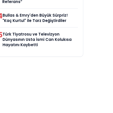
Referans”
4
Bullas & Emry'den Büyük Sürpriz!
"Kaç Kurtul" ile Tarz Değiştirdiler
5
Türk Tiyatrosu ve Televizyon
Dünyasının Usta İsmi Can Kolukısa
Hayatını Kaybetti