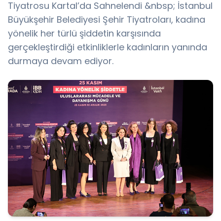
Tiyatrosu Kartal’da Sahnelendi &nbsp; İstanbul
Büyükşehir Belediyesi Şehir Tiyatroları, kadına
yönelik her türlü şiddetin karşısında
gerçekleştirdiği etkinliklerle kadınların yanında
durmaya devam ediyor.