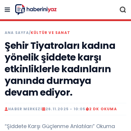
ANA SAYFA
/
KÜLTÜR VE SANAT
Şehir Tiyatroları kadına
yönelik şiddete karşı
etkinliklerle kadınların
yanında durmaya
devam ediyor.
HABER MERKEZI
26.11.2025 - 10:05
2 DK OKUMA
“Şiddete Karşı Güçlenme Anlatıları” Okuma