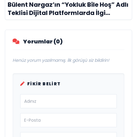
Bülent Nargaz’ın “Yokluk Bile Hoş” Adlı
Teklisi Dijital Platformlarda İlgi
Görmeye Devam Ediyor
Yorumlar (0)
Henüz yorum yazılmamış. İlk görüşü siz bildirin!
FIKIR BELIRT