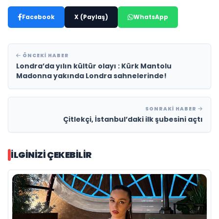
Facebook
X (Paylaş)
WhatsApp
ÖNCEKI HABER
Londra’da yılın kültür olayı : Kürk Mantolu
Madonna yakında Londra sahnelerinde!
SONRAKI HABER
Çitlekçi, İstanbul’daki ilk şubesini açtı
İLGINIZI ÇEKEBILIR