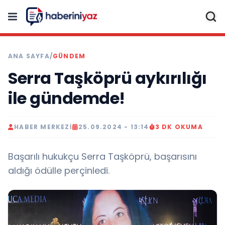
ANA SAYFA
/
GÜNDEM
Serra Taşköprü aykırılığı
ile gündemde!
HABER MERKEZI
25.09.2024 - 13:14
3 DK OKUMA
Başarılı hukukçu Serra Taşköprü, başarısını
aldığı ödülle perçinledi.