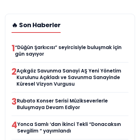
🔥 Son Haberler
1
“Düğün Şarkıcısı” seyircisiyle buluşmak için
gün sayıyor
2
Açıkgöz Savunma Sanayi AŞ Yeni Yönetim
Kurulunu Açıkladı ve Savunma Sanayinde
Küresel Vizyon Vurgusu
3
Rubato Konser Serisi Müzikseverlerle
Buluşmaya Devam Ediyor
4
Yonca Samlı ‘dan İkinci Tekli “Donacaksın
Sevgilim “ yayımlandı