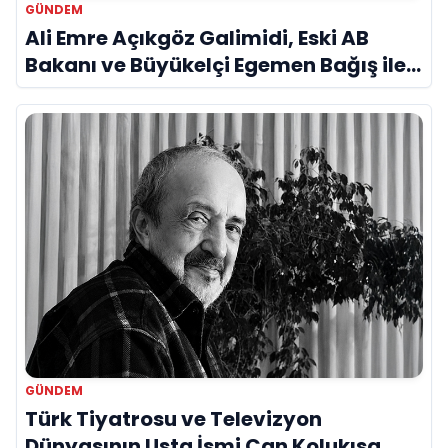
GÜNDEM
Ali Emre Açıkgöz Galimidi, Eski AB
Bakanı ve Büyükelçi Egemen Bağış ile
Bir Araya Geldi
GÜNDEM
Türk Tiyatrosu ve Televizyon
Dünyasının Usta İsmi Can Kolukısa