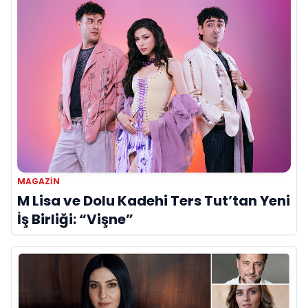
MAGAZİN
M Lisa ve Dolu Kadehi Ters Tut’tan Yeni
İş Birliği: “Vişne”