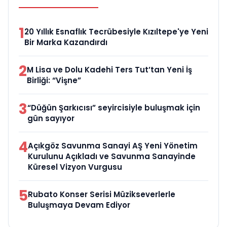
1
20 Yıllık Esnaflık Tecrübesiyle Kızıltepe'ye Yeni
Bir Marka Kazandırdı
2
M Lisa ve Dolu Kadehi Ters Tut’tan Yeni İş
Birliği: “Vişne”
3
“Düğün Şarkıcısı” seyircisiyle buluşmak için
gün sayıyor
4
Açıkgöz Savunma Sanayi AŞ Yeni Yönetim
Kurulunu Açıkladı ve Savunma Sanayinde
Küresel Vizyon Vurgusu
5
Rubato Konser Serisi Müzikseverlerle
Buluşmaya Devam Ediyor