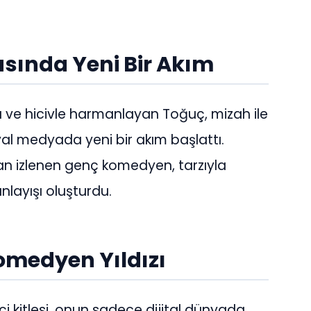
asında Yeni Bir Akım
â ve hicivle harmanlayan Toğuç, mizah ile
syal medyada yeni bir akım başlattı.
dan izlenen genç komedyen, tarzıyla
layışı oluşturdu.
omedyen Yıldızı
i kitlesi, onun sadece dijital dünyada