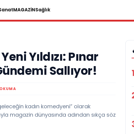
 Sanat
MAGAZİN
Sağlık
eni Yıldızı: Pınar
Gündemi Sallıyor!
 OKUMA
geleceğin kadın komedyeni” olarak
mıyla magazin dünyasında adından sıkça söz