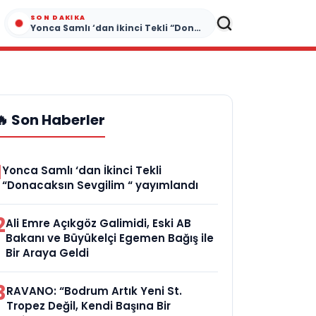
SON DAKIKA
Yonca Samlı ‘dan İkinci Tekli “Donacaksın Sevgilim “ yayımlandı
🔥 Son Haberler
1
Yonca Samlı ‘dan İkinci Tekli
“Donacaksın Sevgilim “ yayımlandı
2
Ali Emre Açıkgöz Galimidi, Eski AB
Bakanı ve Büyükelçi Egemen Bağış ile
Bir Araya Geldi
3
RAVANO: “Bodrum Artık Yeni St.
Tropez Değil, Kendi Başına Bir