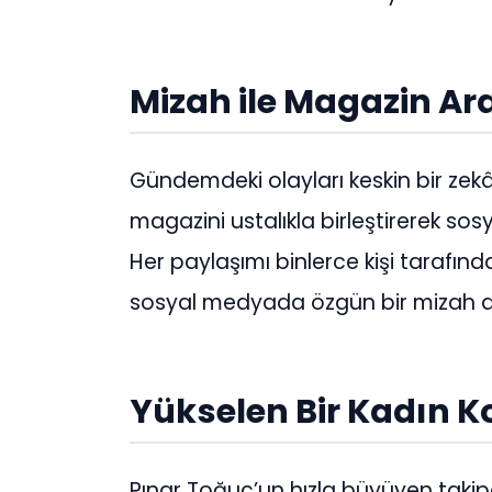
Mizah ile Magazin Ar
Gündemdeki olayları keskin bir zek
magazini ustalıkla birleştirerek so
Her paylaşımı binlerce kişi tarafın
sosyal medyada özgün bir mizah an
Yükselen Bir Kadın K
Pınar Toğuç’un hızla büyüyen takipç