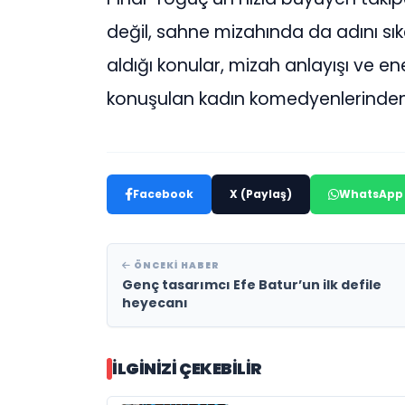
değil, sahne mizahında da adını sıkç
aldığı konular, mizah anlayışı ve en
konuşulan kadın komedyenlerinden
Facebook
X (Paylaş)
WhatsApp
ÖNCEKI HABER
Genç tasarımcı Efe Batur’un ilk defile
heyecanı
İLGINIZI ÇEKEBILIR