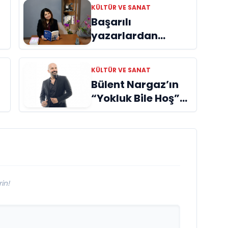
KÜLTÜR VE SANAT
Başarılı
yazarlardan
Azime Savaş’tan
başucu kitabı
KÜLTÜR VE SANAT
ı
“Emanet”
Bülent Nargaz’ın
raflardaki yerini
“Yokluk Bile Hoş”
aldı
Adlı Teklisi Dijital
Platformlarda İlgi
Görmeye Devam
Ediyor
in!