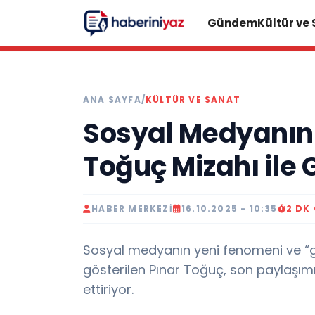
Gündem
Kültür ve
ANA SAYFA
/
KÜLTÜR VE SANAT
Sosyal Medyanın Y
Toğuç Mizahı ile 
HABER MERKEZI
16.10.2025 - 10:35
2 DK
Sosyal medyanın yeni fenomeni ve “
gösterilen Pınar Toğuç, son paylaşı
ettiriyor.