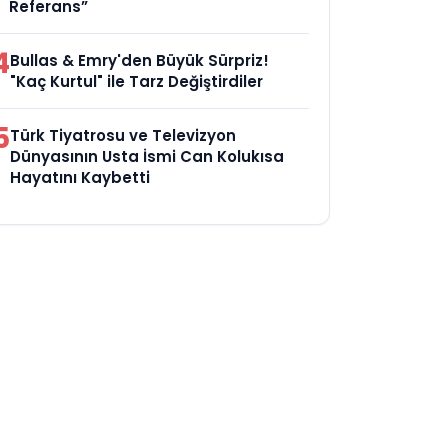
Referans”
4
Bullas & Emry'den Büyük Sürpriz!
"Kaç Kurtul" ile Tarz Değiştirdiler
5
Türk Tiyatrosu ve Televizyon
Dünyasının Usta İsmi Can Kolukısa
Hayatını Kaybetti