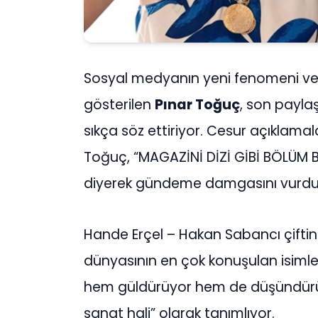
Sosyal medyanın yeni fenomeni ve
gösterilen
Pınar Toğuç
, son payl
sıkça söz ettiriyor. Cesur açıklama
Toğuç, “MAGAZİNİ DİZİ GİBİ BÖLÜM
diyerek gündeme damgasını vurdu
Hande Erçel – Hakan Sabancı çifti
dünyasının en çok konuşulan isimlerin
hem güldürüyor hem de düşündürüyor
sanat hali” olarak tanımlıyor.