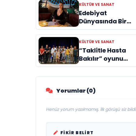
KÜLTÜR VE SANAT
Edebiyat
Dünyasında Bir
Genç Deha
Doğuyor: Dilruba
KÜLTÜR VE SANAT
Engin ve Zift Karas
“Taklitle Hasta
Evreni ‘AVENOİR’
Bakılır” oyunu
engelleri sanatla
aştı
Yorumlar (0)
Henüz yorum yazılmamış. İlk görüşü siz bildir
FIKIR BELIRT