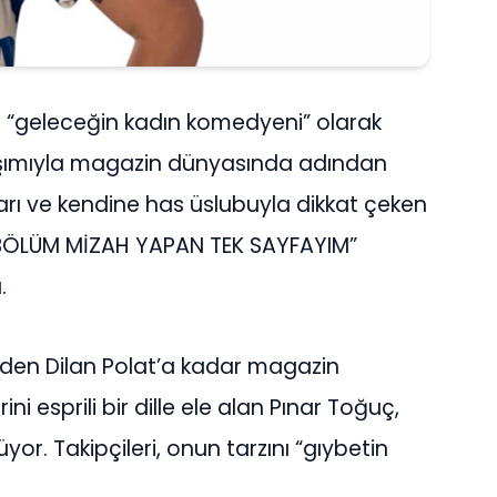
 “geleceğin kadın komedyeni” olarak
aşımıyla magazin dünyasında adından
ları ve kendine has üslubuyla dikkat çeken
 BÖLÜM MİZAH YAPAN TEK SAYFAYIM”
.
nden Dilan Polat’a kadar magazin
i esprili bir dille ele alan Pınar Toğuç,
. Takipçileri, onun tarzını “gıybetin