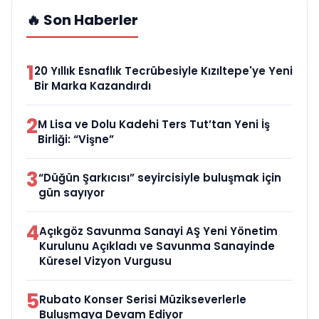
🔥 Son Haberler
1
20 Yıllık Esnaflık Tecrübesiyle Kızıltepe'ye Yeni
Bir Marka Kazandırdı
2
M Lisa ve Dolu Kadehi Ters Tut’tan Yeni İş
Birliği: “Vişne”
3
“Düğün Şarkıcısı” seyircisiyle buluşmak için
gün sayıyor
4
Açıkgöz Savunma Sanayi AŞ Yeni Yönetim
Kurulunu Açıkladı ve Savunma Sanayinde
Küresel Vizyon Vurgusu
5
Rubato Konser Serisi Müzikseverlerle
Buluşmaya Devam Ediyor