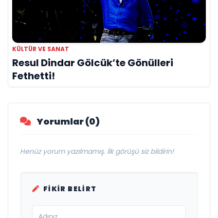
KÜLTÜR VE SANAT
Resul Dindar Gölcük’te Gönülleri
Fethetti!
Yorumlar (0)
Henüz yorum yazılmamış. İlk görüşü siz bildirin!
FIKIR BELIRT