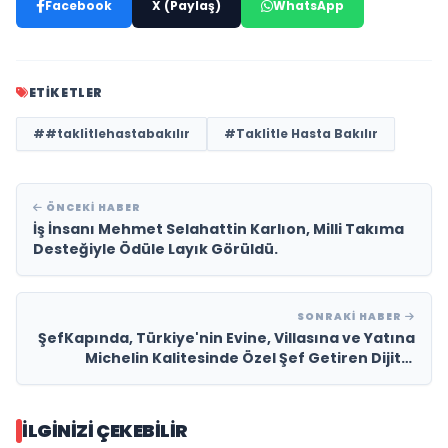
Facebook
X (Paylaş)
WhatsApp
ETIKETLER
##taklitlehastabakılır
#Taklitle Hasta Bakılır
ÖNCEKI HABER
İş İnsanı Mehmet Selahattin Karlıon, Milli Takıma
Desteğiyle Ödüle Layık Görüldü.
SONRAKI HABER
ŞefKapında, Türkiye'nin Evine, Villasına ve Yatına
Michelin Kalitesinde Özel Şef Getiren Dijital
Platformu Olarak Öne Çıkıyor
İLGINIZI ÇEKEBILIR