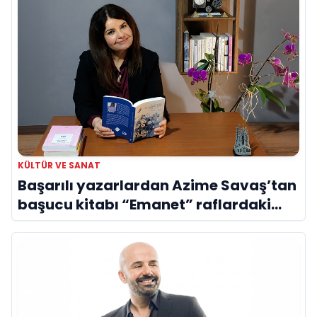
KÜLTÜR VE SANAT
Başarılı yazarlardan Azime Savaş’tan
başucu kitabı “Emanet” raflardaki
yerini aldı