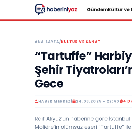
Gündem
Kültür ve
ANA SAYFA
/
KÜLTÜR VE SANAT
“Tartuffe” Harbiy
Şehir Tiyatroları
Gece
HABER MERKEZI
24.08.2025 - 22:40
4 D
Raif Akyüz’ün haberine göre İstanbul B
Molière’in ölümsüz eseri “Tartuffe” i