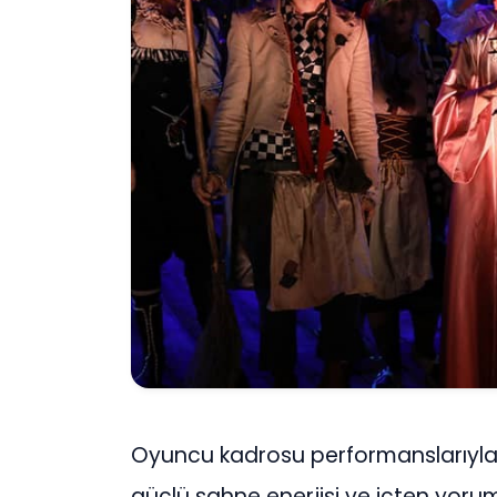
Oyuncu kadrosu performanslarıyla
güçlü sahne enerjisi ve içten yoru