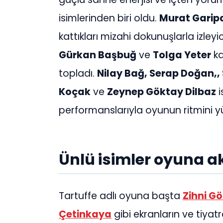
isimlerinden biri oldu.
Murat Garip
kattıkları mizahi dokunuşlarla izle
Gürkan Başbuğ
ve
Tolga Yeter
ka
topladı.
Nilay Bağ, Serap Doğan,
Koçak
ve
Zeynep Göktay Dilbaz
i
performanslarıyla oyunun ritmini yü
Ünlü isimler oyuna ak
Tartuffe adlı oyuna başta
Zihni G
Çetinkaya
gibi ekranların ve tiyatr