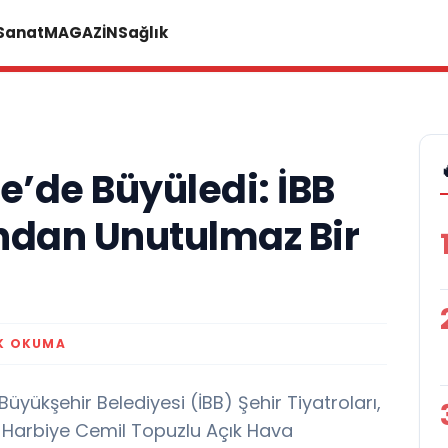
 Sanat
MAGAZİN
Sağlık
e’de Büyüledi: İBB
’ndan Unutulmaz Bir
K OKUMA
üyükşehir Belediyesi (İBB) Şehir Tiyatroları,
le Harbiye Cemil Topuzlu Açık Hava