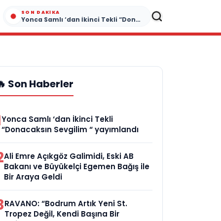
SON DAKIKA
Yonca Samlı ‘dan İkinci Tekli “Donacaksın Sevgilim “ yayımlandı
🔥 Son Haberler
1
Yonca Samlı ‘dan İkinci Tekli
“Donacaksın Sevgilim “ yayımlandı
2
Ali Emre Açıkgöz Galimidi, Eski AB
Bakanı ve Büyükelçi Egemen Bağış ile
Bir Araya Geldi
3
RAVANO: “Bodrum Artık Yeni St.
Tropez Değil, Kendi Başına Bir