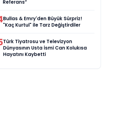
Referans”
4
Bullas & Emry'den Büyük Sürpriz!
"Kaç Kurtul" ile Tarz Değiştirdiler
5
Türk Tiyatrosu ve Televizyon
Dünyasının Usta İsmi Can Kolukısa
Hayatını Kaybetti