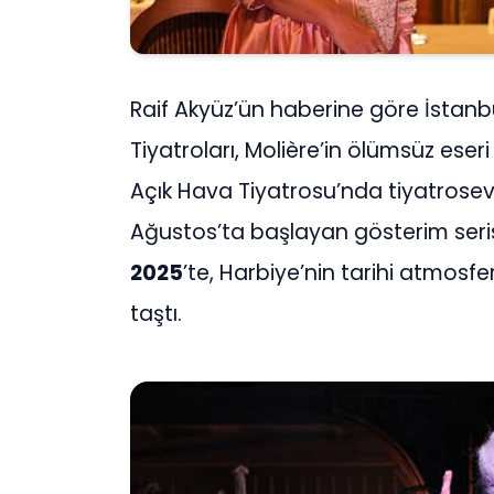
Raif Akyüz’ün haberine göre İstanbu
Tiyatroları, Molière’in ölümsüz eser
Açık Hava Tiyatrosu’nda tiyatrosev
Ağustos’ta başlayan gösterim seris
2025
’te, Harbiye’nin tarihi atmosfe
taştı.