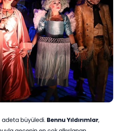
 adeta büyüledi.
Bennu Yıldırımlar
,
muyla gecenin en çok alkışlanan