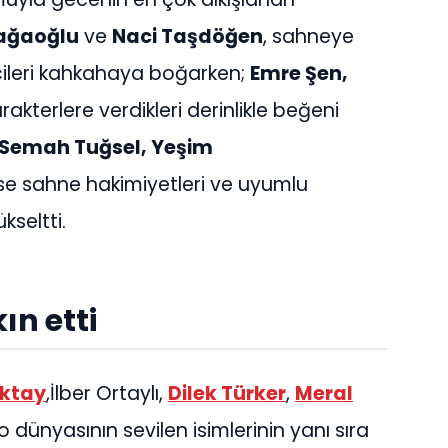
ağaoğlu
ve
Naci Taşdöğen
, sahneye
yicileri kahkahaya boğarken;
Emre Şen,
rakterlere verdikleri derinlikle beğeni
, Semah Tuğsel, Yeşim
se sahne hakimiyetleri ve uyumlu
kseltti.
ın etti
öktay
,İlber Ortaylı,
Dilek Türker
,
Meral
o dünyasının sevilen isimlerinin yanı sıra