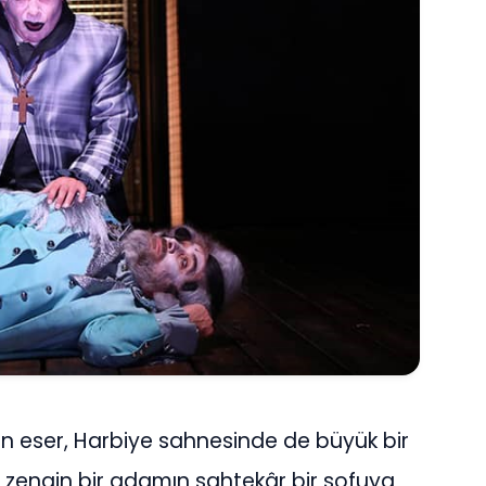
 eser, Harbiye sahnesinde de büyük bir
ci, zengin bir adamın sahtekâr bir sofuya