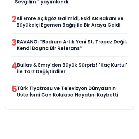
Sevgilim “ yayımlandı
2
Ali Emre Açıkgöz Galimidi, Eski AB Bakanı ve
Büyükelçi Egemen Bağış ile Bir Araya Geldi
3
RAVANO: “Bodrum Artık Yeni St. Tropez Değil,
Kendi Başına Bir Referans”
4
Bullas & Emry'den Büyük Sürpriz! "Kaç Kurtul"
ile Tarz Değiştirdiler
5
Türk Tiyatrosu ve Televizyon Dünyasının
Usta İsmi Can Kolukısa Hayatını Kaybetti