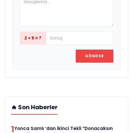
2 + 5 = ?
GÖNDER
🔥 Son Haberler
1
Yonca Samlı ‘dan İkinci Tekli “Donacaksın