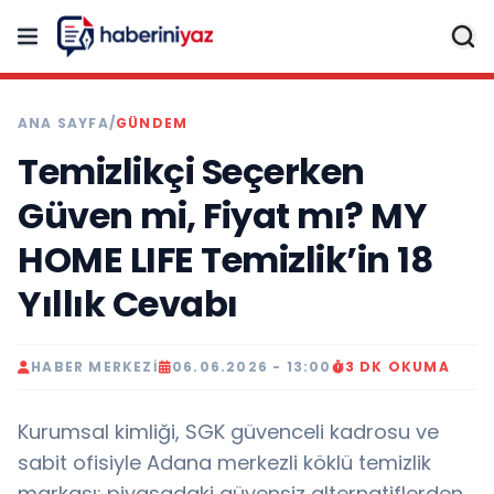
ANA SAYFA
/
GÜNDEM
Temizlikçi Seçerken
Güven mi, Fiyat mı? MY
HOME LIFE Temizlik’in 18
Yıllık Cevabı
HABER MERKEZI
06.06.2026 - 13:00
3 DK OKUMA
Kurumsal kimliği, SGK güvenceli kadrosu ve
sabit ofisiyle Adana merkezli köklü temizlik
markası; piyasadaki güvensiz alternatiflerden