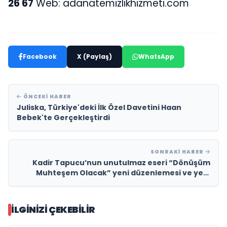
26 67
Web: adanatemizlikhizmeti.com
Facebook
X (Paylaş)
WhatsApp
ÖNCEKI HABER
Juliska, Türkiye'deki İlk Özel Davetini Haan
Bebek'te Gerçekleştirdi
SONRAKI HABER
Kadir Tapucu’nun unutulmaz eseri “Dönüşüm
Muhteşem Olacak” yeni düzenlemesi ve yeni
video klibiyle müzikseverlerle yeniden buluşuyor
İLGINIZI ÇEKEBILIR