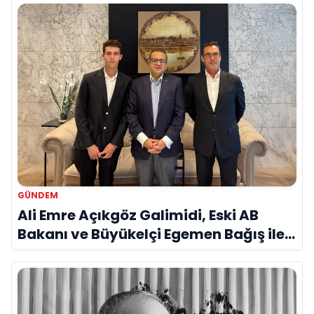
GÜNDEM
Ali Emre Açıkgöz Galimidi, Eski AB
Bakanı ve Büyükelçi Egemen Bağış ile
Bir Araya Geldi