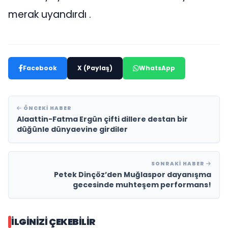
merak uyandırdı .
Facebook
X (Paylaş)
WhatsApp
ÖNCEKI HABER
Alaattin-Fatma Ergün çifti dillere destan bir
düğünle dünyaevine girdiler
SONRAKI HABER
Petek Dinçöz’den Muğlaspor dayanışma
gecesinde muhteşem performans!
İLGINIZI ÇEKEBILIR