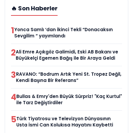
🔥 Son Haberler
1
Yonca Samlı ‘dan İkinci Tekli “Donacaksın
Sevgilim “ yayımlandı
2
Ali Emre Açıkgöz Galimidi, Eski AB Bakanı ve
Büyükelçi Egemen Bağış ile Bir Araya Geldi
3
RAVANO: “Bodrum Artık Yeni St. Tropez Değil,
Kendi Başına Bir Referans”
4
Bullas & Emry'den Büyük Sürpriz! "Kaç Kurtul"
ile Tarz Değiştirdiler
5
Türk Tiyatrosu ve Televizyon Dünyasının
Usta İsmi Can Kolukısa Hayatını Kaybetti