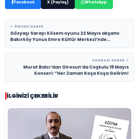
Facebook
X (Paylaş)
WhatsApp
ÖNCEKI HABER
Gözyaşı Sarayı Kösem oyunu 22 Mayıs akşamı
Bakırköy Yunus Emre Kültür Merkezi’nde
buluşmaya hazırlanıyor
SONRAKI HABER
Murat Balcı’dan Giresun’da Coşkulu 19 Mayıs
Konseri: “Her Zaman Koşa Koşa Gelirim!
İLGINIZI ÇEKEBILIR