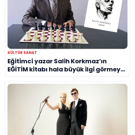
KÜLTÜR SANAT
Eğitimci yazar Salih Korkmaz’ın
EĞİTİM kitabı hala büyük ilgi görmeye
devam ediyor