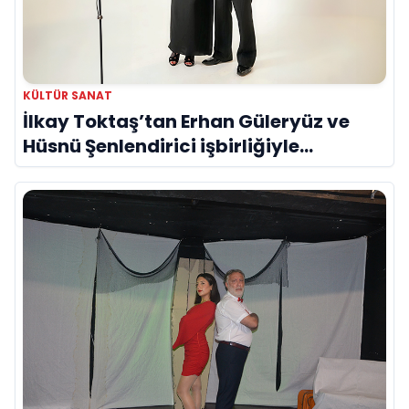
KÜLTÜR SANAT
İlkay Toktaş’tan Erhan Güleryüz ve
Hüsnü Şenlendirici işbirliğiyle
duygusal bir aşk manifestosu: “Deliler
Gibi”