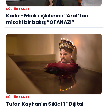
KÜLTÜR SANAT
Kadın-Erkek ilişkilerine “Araf’tan
mizahi bir bakış “ÖTANAZİ”
KÜLTÜR SANAT
Tufan Kayhan’ın Silüet’i” Dijital