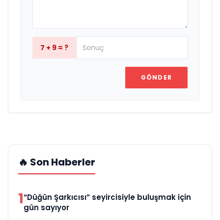
7 + 9 = ?
GÖNDER
🔥 Son Haberler
1
“Düğün Şarkıcısı” seyircisiyle buluşmak için
gün sayıyor