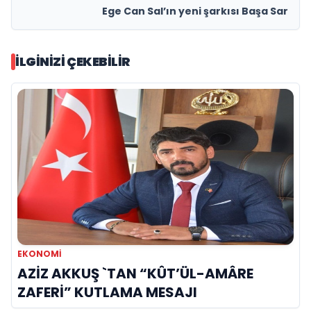
Ege Can Sal’ın yeni şarkısı Başa Sar
İLGINIZI ÇEKEBILIR
EKONOMİ
AZİZ AKKUŞ `TAN “KÛT’ÜL-AMÂRE
ZAFERİ” KUTLAMA MESAJI