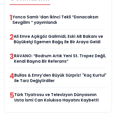
1
Yonca Samlı ‘dan İkinci Tekli “Donacaksın
Sevgilim “ yayımlandı
2
Ali Emre Açıkgöz Galimidi, Eski AB Bakanı ve
Büyükelçi Egemen Bağış ile Bir Araya Geldi
3
RAVANO: “Bodrum Artık Yeni St. Tropez Değil,
Kendi Başına Bir Referans”
4
Bullas & Emry'den Büyük Sürpriz! "Kaç Kurtul"
ile Tarz Değiştirdiler
5
Türk Tiyatrosu ve Televizyon Dünyasının
Usta İsmi Can Kolukısa Hayatını Kaybetti