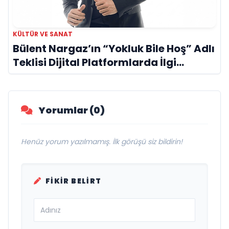
KÜLTÜR VE SANAT
Bülent Nargaz’ın “Yokluk Bile Hoş” Adlı
Teklisi Dijital Platformlarda İlgi
Görmeye Devam Ediyor
Yorumlar (0)
Henüz yorum yazılmamış. İlk görüşü siz bildirin!
FIKIR BELIRT