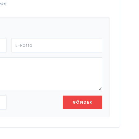
in!
GÖNDER