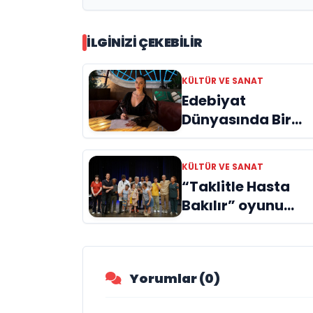
yöntemleri hakkında önemli
açıklamalarda bulundu
İLGINIZI ÇEKEBILIR
KÜLTÜR VE SANAT
Edebiyat
Dünyasında Bir
Genç Deha
Doğuyor: Dilruba
KÜLTÜR VE SANAT
Engin ve Zift Karas
“Taklitle Hasta
Evreni ‘AVENOİR’
Bakılır” oyunu
engelleri sanatla
aştı
Yorumlar (0)