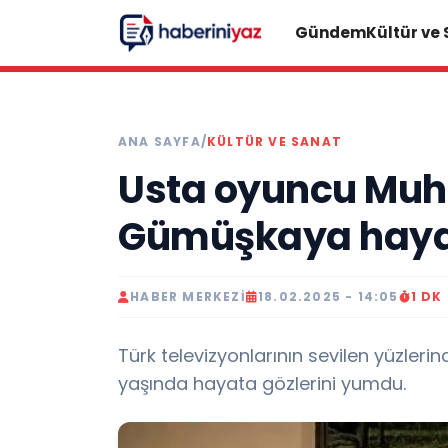
Gündem
Kültür ve
ANA SAYFA
/
KÜLTÜR VE SANAT
Usta oyuncu Mu
Gümüşkaya hayat
HABER MERKEZI
18.02.2025 - 14:05
1 DK
Türk televizyonlarının sevilen yüzle
yaşında hayata gözlerini yumdu.