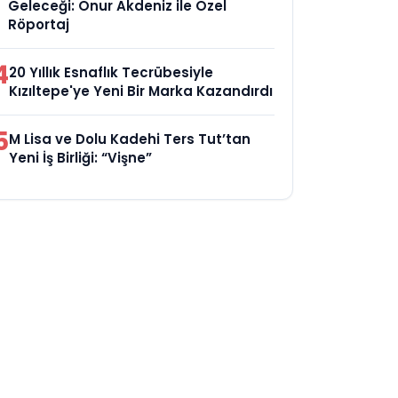
Geleceği: Onur Akdeniz ile Özel
Röportaj
4
20 Yıllık Esnaflık Tecrübesiyle
Kızıltepe'ye Yeni Bir Marka Kazandırdı
5
M Lisa ve Dolu Kadehi Ters Tut’tan
Yeni İş Birliği: “Vişne”