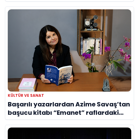
Evreni ‘AVENOİR’
KÜLTÜR VE SANAT
Başarılı yazarlardan Azime Savaş’tan
başucu kitabı “Emanet” raflardaki
yerini aldı