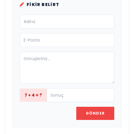
FIKIR BELIRT
7 + 4 = ?
GÖNDER