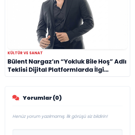
KÜLTÜR VE SANAT
Bülent Nargaz’ın “Yokluk Bile Hoş” Adlı
Teklisi Dijital Platformlarda İlgi
Görmeye Devam Ediyor
Yorumlar (0)
Henüz yorum yazılmamış. İlk görüşü siz bildirin!