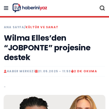
ANA SAYFA
/
KÜLTÜR VE SANAT
Wilma Elles’den
“JOBPONTE” projesine
destek
HABER MERKEZI
21.05.2025 - 11:53
2 DK OKUMA
..