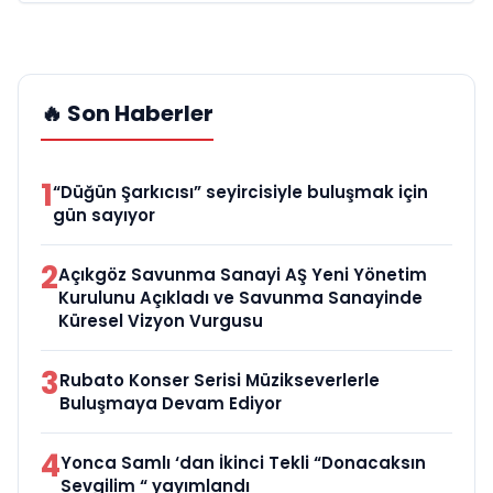
🔥 Son Haberler
1
“Düğün Şarkıcısı” seyircisiyle buluşmak için
gün sayıyor
2
Açıkgöz Savunma Sanayi AŞ Yeni Yönetim
Kurulunu Açıkladı ve Savunma Sanayinde
Küresel Vizyon Vurgusu
3
Rubato Konser Serisi Müzikseverlerle
Buluşmaya Devam Ediyor
4
Yonca Samlı ‘dan İkinci Tekli “Donacaksın
Sevgilim “ yayımlandı